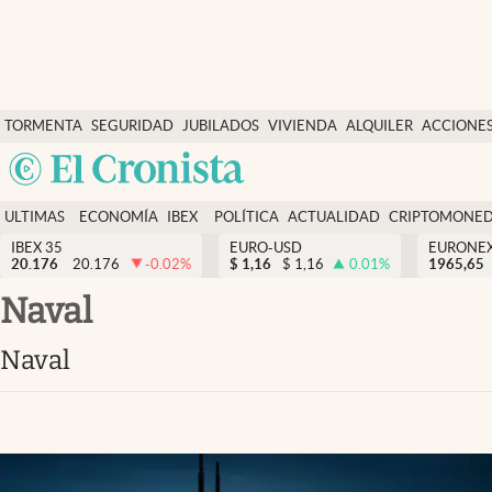
Últimas Noticias
TORMENTA
SEGURIDAD
JUBILADOS
VIVIENDA
ALQUILER
ACCIONE
Economía y finanzas
SOCIAL
Argentina
Política
España
Actualidad
ULTIMAS
ECONOMÍA
IBEX
POLÍTICA
ACTUALIDAD
CRIPTOMONE
México
NOTICIAS
Y
Y
IBEX 35
EURO-USD
EURONE
Criptomonedas
20.176
20.176
-0.02
%
$
1,16
$
1,16
0.01
%
USA
1965,65
FINANZAS
EURO
Colombia
naval
España
Uruguay
naval