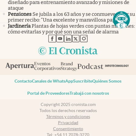
diseñado para entrenamiento avanzado y misiones de
ataque
Pensiones
Se jubila a los 63 años y se conmueve al ver su
primer recibo: “Una excelente y maravillosa paga”
Jardinería
Plantas de hojas verdes con puntas marrones:
cómo evitarlas y por qué son una señal de alarma
abre en nueva pestaña
abre en nueva pestaña
abre en nueva pestaña
abre en nueva pestaña
abre en nueva pestaña
Contacto
Canales de WhatsApp
Suscribite
Quiénes Somos
Portal de Proveedores
Trabajá con nosotros
Copyright 2025 cronista.com
Todos los derechos reservados
Términos y condiciones
Privacidad
Consentimiento
Tel:
+54 11 7078-3270