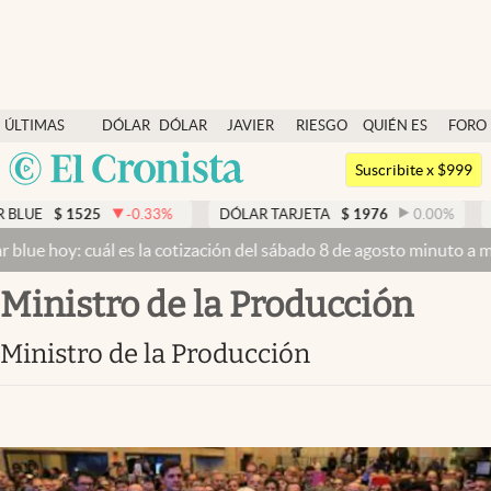
Últimas noticias
ÚLTIMAS
DÓLAR
DÓLAR
JAVIER
RIESGO
QUIÉN ES
FORO
Dólar
NOTICIAS
BLUE
MILEI
PAÍS
QUIÉN
Argentina
Members
Suscribite x $999
España
Economía y Política
LUE
$
1525
-0.33
%
DÓLAR TARJETA
$
1976
0.00
%
D
México
lue hoy: cuál es la cotización del sábado 8 de agosto minuto a min
Finanzas y Mercados
USA
ministro de la Producción
Mercados Online
Colombia
Uruguay
Negocios
ministro de la Producción
Columnistas
Otras secciones
Apertura