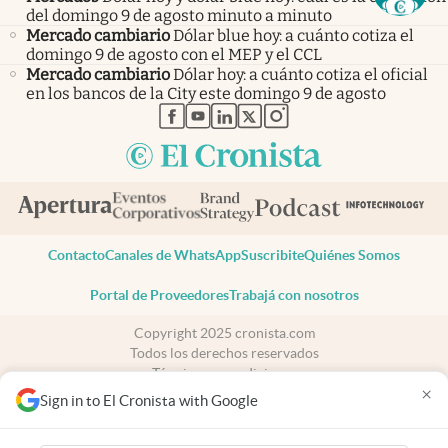
del domingo 9 de agosto minuto a minuto
Mercado cambiario
Dólar blue hoy: a cuánto cotiza el
domingo 9 de agosto con el MEP y el CCL
Mercado cambiario
Dólar hoy: a cuánto cotiza el oficial
en los bancos de la City este domingo 9 de agosto
abre en nueva pestaña
abre en nueva pestaña
abre en nueva pestaña
abre en nueva pestaña
abre en nueva pestaña
Contacto
Canales de WhatsApp
Suscribite
Quiénes Somos
Portal de Proveedores
Trabajá con nosotros
Copyright 2025 cronista.com
Todos los derechos reservados
Términos y condiciones
×
Privacidad
Sign in to El Cronista with Google
Consentimiento
Tel:
+54 11 7078-3270