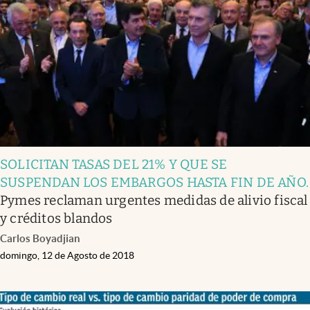
Infotechnology
Clase
Clima
Mundial 2026
Eventos Corporativos
El Cronista Studio
SOLICITAN TASAS DEL 21% Y QUE SE
Mediakit
SUSPENDAN LOS EMBARGOS HASTA FIN DE AÑO
.
abre en nueva pestaña
Pymes reclaman urgentes medidas de alivio fiscal
Argentina
y créditos blandos
Carlos Boyadjian
domingo, 12 de Agosto de 2018