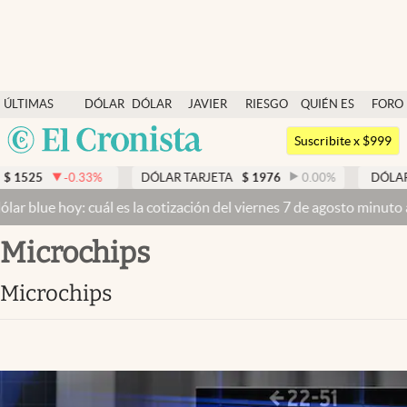
Últimas noticias
ÚLTIMAS
DÓLAR
DÓLAR
JAVIER
RIESGO
QUIÉN ES
FORO
Dólar
NOTICIAS
BLUE
MILEI
PAÍS
QUIÉN
Argentina
Members
Suscribite x $999
España
Economía y Política
525
-0.33
%
DÓLAR TARJETA
$
1976
0.00
%
DÓLAR ME
México
 blue hoy: cuál es la cotización del viernes 7 de agosto minuto a m
Finanzas y Mercados
USA
microchips
Mercados Online
Colombia
Uruguay
Negocios
microchips
Columnistas
Otras secciones
Apertura