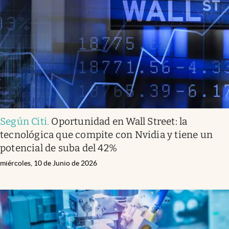
Infotechnology
Clase
Clima
Mundial 2026
Eventos Corporativos
El Cronista Studio
Según Citi
.
Oportunidad en Wall Street: la
Mediakit
tecnológica que compite con Nvidia y tiene un
abre en nueva pestaña
potencial de suba del 42%
Argentina
miércoles, 10 de Junio de 2026