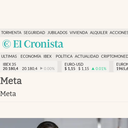
Últimas Noticias
TORMENTA
SEGURIDAD
JUBILADOS
VIVIENDA
ALQUILER
ACCIONE
Economía y finanzas
SOCIAL
Argentina
Política
España
Actualidad
ULTIMAS
ECONOMÍA
IBEX
POLÍTICA
ACTUALIDAD
CRIPTOMONE
México
NOTICIAS
Y
Y
IBEX 35
EURO-USD
EURO
Criptomonedas
20.180,4
20.180,4
0.00
%
$
1,15
$
1,15
0.01
%
USA
1965,
FINANZAS
EURO
Colombia
meta
España
Uruguay
meta