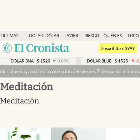
Últimas noticias
ÚLTIMAS
DÓLAR
DÓLAR
JAVIER
RIESGO
QUIÉN ES
FORO
Dólar
NOTICIAS
BLUE
MILEI
PAÍS
QUIÉN
Argentina
Members
Suscribite x $999
España
Economía y Política
 BNA
$
1520
0.00
%
DÓLAR BLUE
$
1525
-0.33
%
D
México
cuál es la cotización del viernes 7 de agosto minuto a minuto
Dólar 
Finanzas y Mercados
USA
meditación
Mercados Online
Colombia
Uruguay
Negocios
meditación
Columnistas
Otras secciones
Apertura