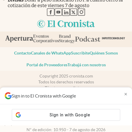
cotización de este viernes 7 de agosto
abre en nueva pestaña
abre en nueva pestaña
abre en nueva pestaña
abre en nueva pestaña
abre en nueva pestaña
Contacto
Canales de WhatsApp
Suscribite
Quiénes Somos
Portal de Proveedores
Trabajá con nosotros
Copyright 2025 cronista.com
Todos los derechos reservados
Términos y condiciones
×
Privacidad
Sign in to El Cronista with Google
Consentimiento
Tel:
+54 11 7078-3270
cronista.com
es propiedad de El Cronista Comercial S.A Registro de
propiedad intelectual: 56576959
N° de edición: 10.950 - 7 de agosto de 2026