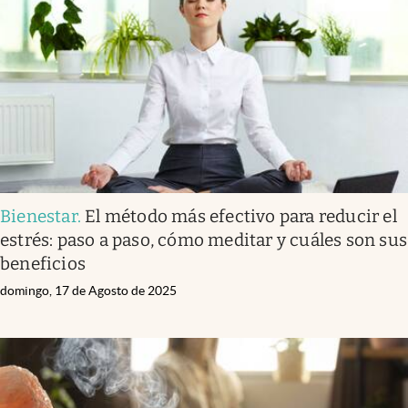
Infotechnology
Clase
Clima
Mundial 2026
Eventos Corporativos
El Cronista Studio
Bienestar
.
El método más efectivo para reducir el
Mediakit
estrés: paso a paso, cómo meditar y cuáles son sus
abre en nueva pestaña
beneficios
Argentina
domingo, 17 de Agosto de 2025