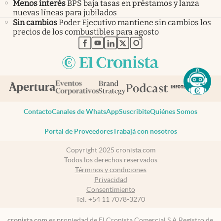
Menos interés
BPS baja tasas en préstamos y lanza
nuevas líneas para jubilados
Sin cambios
Poder Ejecutivo mantiene sin cambios los
precios de los combustibles para agosto
abre en nueva pestaña
abre en nueva pestaña
abre en nueva pestaña
abre en nueva pestaña
abre en nueva pestaña
Contacto
Canales de WhatsApp
Suscribite
Quiénes Somos
Portal de Proveedores
Trabajá con nosotros
Copyright 2025 cronista.com
Todos los derechos reservados
Términos y condiciones
Privacidad
Consentimiento
Tel:
+54 11 7078-3270
cronista.com
es propiedad de El Cronista Comercial S.A Registro de