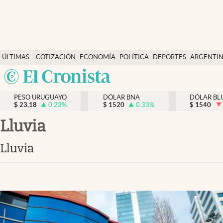
Últimas Noticias
ÚLTIMAS
COTIZACIÓN
ECONOMÍA
POLÍTICA
DEPORTES
ARGENTI
Actualidad
NOTICIAS
DÓLAR
Argentina
Economía
España
Política
PESO URUGUAYO
DÓLAR BNA
DÓLAR BL
$
23,18
0.23
%
$
1520
0.33
%
México
$
1540
Mercados
USA
Lluvia
Colombia
Uruguay
Lluvia
Uruguay