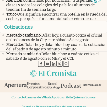
Atención
Confirmado por Educación | Suspenden las
clases y todos los colegios del país: los alumnos de
tendrán fin de semana largo
Truco
Qué significa encontrar una botella en la rueda del
coche y por qué es fundamental saber cómo actuar
Cotizaciones
Mercado cambiario
Dólar hoy: a cuánto cotiza el oficial
en los bancos de la City este sábado 8 de agosto
Mercados
Dólar hoy y dólar blue hoy: cuál es la cotización
del sábado 8 de agosto minuto a minuto
Mercado cambiario
Dólar blue hoy: a cuánto cotiza el
sábado 8 de agosto con el MEP y el CCL
abre en nueva pestaña
abre en nueva pestaña
abre en nueva pestaña
abre en nueva pestaña
abre en nueva pestaña
Contacto
Canales de WhatsApp
Suscribite
Quiénes Somos
Portal de Proveedores
Trabajá con nosotros