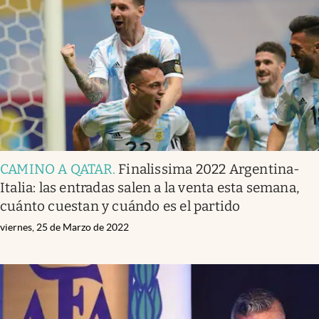
Infotechnology
Clase
Clima
Mundial 2026
Eventos Corporativos
El Cronista Studio
CAMINO A QATAR
.
Finalissima 2022 Argentina-
Mediakit
Italia: las entradas salen a la venta esta semana,
abre en nueva pestaña
cuánto cuestan y cuándo es el partido
Argentina
viernes, 25 de Marzo de 2022