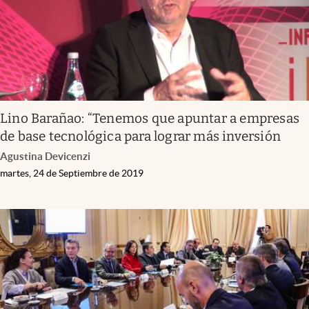
Infotechnology
Clase
Clima
Mundial 2026
Eventos Corporativos
Lino Barañao: “Tenemos que apuntar a empresas
de base tecnológica para lograr más inversión
El Cronista Studio
Agustina Devicenzi
Mediakit
martes, 24 de Septiembre de 2019
abre en nueva pestaña
Argentina