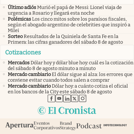
Último adiós
Murió el papá de Messi: Lionel viaja de
urgencia a Rosario y llegará esta noche
Polémicas
Los cinco mitos sobre los paraísos fiscales,
según el abogado argentino de celebrities que inspiró a
Milei
Sorteo
Resultados de la Quiniela de Santa Fe en la
Primera: las cifras ganadores del sábado 8 de agosto
Cotizaciones
Mercados
Dólar hoy y dólar blue hoy: cuál es la cotización
del sábado 8 de agosto minuto a minuto
Mercado cambiario
El dólar sigue al alza: los errores que
conviene evitar cuando todos salen a comprar
Mercado cambiario
Dólar hoy: a cuánto cotiza el oficial
en los bancos de la City este sábado 8 de agosto
abre en nueva pestaña
abre en nueva pestaña
abre en nueva pestaña
abre en nueva pestaña
abre en nueva pestaña