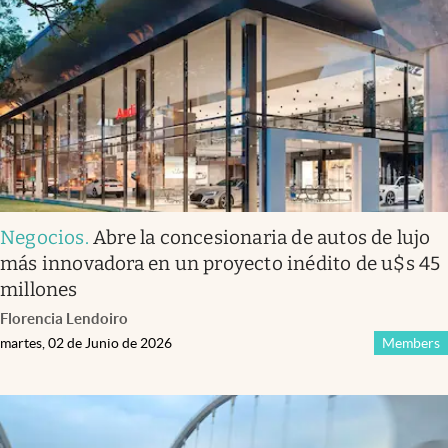
Infotechnology
Clase
Clima
Mundial 2026
Eventos Corporativos
El Cronista Studio
Negocios
.
Abre la concesionaria de autos de lujo
Mediakit
más innovadora en un proyecto inédito de u$s 45
abre en nueva pestaña
millones
Argentina
Florencia Lendoiro
martes, 02 de Junio de 2026
Members