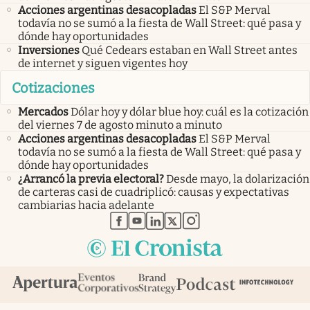
Acciones argentinas desacopladas
El S&P Merval
todavía no se sumó a la fiesta de Wall Street: qué pasa y
dónde hay oportunidades
Inversiones
Qué Cedears estaban en Wall Street antes
de internet y siguen vigentes hoy
Cotizaciones
Mercados
Dólar hoy y dólar blue hoy: cuál es la cotización
del viernes 7 de agosto minuto a minuto
Acciones argentinas desacopladas
El S&P Merval
todavía no se sumó a la fiesta de Wall Street: qué pasa y
dónde hay oportunidades
¿Arrancó la previa electoral?
Desde mayo, la dolarización
de carteras casi de cuadriplicó: causas y expectativas
cambiarias hacia adelante
abre en nueva pestaña
abre en nueva pestaña
abre en nueva pestaña
abre en nueva pestaña
abre en nueva pestaña