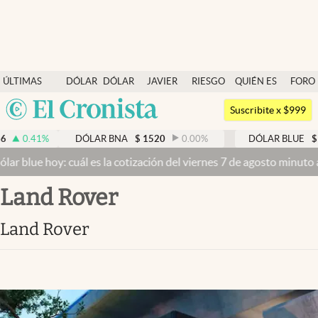
Últimas noticias
ÚLTIMAS
DÓLAR
DÓLAR
JAVIER
RIESGO
QUIÉN ES
FORO
Dólar
NOTICIAS
BLUE
MILEI
PAÍS
QUIÉN
Argentina
Members
Suscribite x $999
España
Economía y Política
.41
%
DÓLAR BNA
$
1520
0.00
%
DÓLAR BLUE
$
1525
México
lue hoy: cuál es la cotización del viernes 7 de agosto minuto a min
Finanzas y Mercados
USA
Land Rover
Mercados Online
Colombia
Uruguay
Negocios
Land Rover
Columnistas
Otras secciones
Apertura