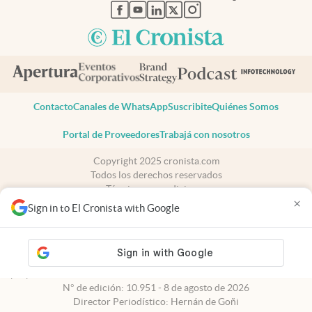
abre en nueva pestaña
abre en nueva pestaña
abre en nueva pestaña
abre en nueva pestaña
abre en nueva pestaña
Contacto
Canales de WhatsApp
Suscribite
Quiénes Somos
Portal de Proveedores
Trabajá con nosotros
Copyright 2025 cronista.com
Todos los derechos reservados
Términos y condiciones
×
Privacidad
Sign in to El Cronista with Google
Consentimiento
Tel:
+54 11 7078-3270
cronista.com
es propiedad de El Cronista Comercial S.A Registro de
propiedad intelectual: 56576959
N° de edición: 10.951 - 8 de agosto de 2026
Director Periodístico: Hernán de Goñi