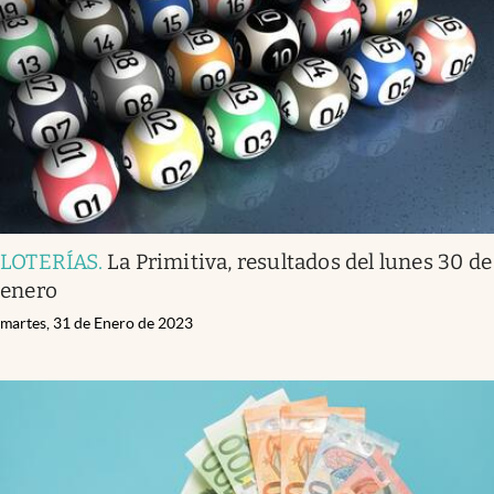
Infotechnology
Clase
Clima
Mundial 2026
Eventos Corporativos
El Cronista Studio
LOTERÍAS
.
La Primitiva, resultados del lunes 30 de
Mediakit
enero
abre en nueva pestaña
Argentina
martes, 31 de Enero de 2023