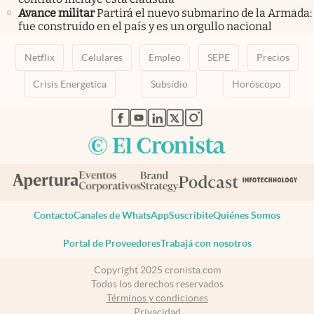
Avance militar
Partirá el nuevo submarino de la Armada:
fue construido en el país y es un orgullo nacional
Netflix
Celulares
Empleo
SEPE
Precios
Crisis Energetica
Subsidio
Horóscopo
abre en nueva pestaña
abre en nueva pestaña
abre en nueva pestaña
abre en nueva pestaña
abre en nueva pestaña
Contacto
Canales de WhatsApp
Suscribite
Quiénes Somos
Portal de Proveedores
Trabajá con nosotros
Copyright 2025 cronista.com
Todos los derechos reservados
Términos y condiciones
Privacidad