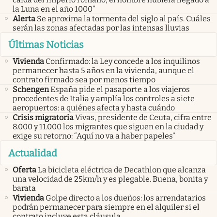
la Luna en el año 1000”
Alerta
Se aproxima la tormenta del siglo al país. Cuáles
serán las zonas afectadas por las intensas lluvias
Últimas Noticias
Vivienda
Confirmado: la Ley concede a los inquilinos
permanecer hasta 5 años en la vivienda, aunque el
contrato firmado sea por menos tiempo
Schengen
España pide el pasaporte a los viajeros
procedentes de Italia y amplía los controles a siete
aeropuertos: a quiénes afecta y hasta cuándo
Crisis migratoria
Vivas, presidente de Ceuta, cifra entre
8.000 y 11.000 los migrantes que siguen en la ciudad y
exige su retorno: “Aquí no va a haber papeles”
Actualidad
Oferta
La bicicleta eléctrica de Decathlon que alcanza
una velocidad de 25km/h y es plegable. Buena, bonita y
barata
Vivienda
Golpe directo a los dueños: los arrendatarios
podrán permanecer para siempre en el alquiler si el
contrato incluye esta cláusula