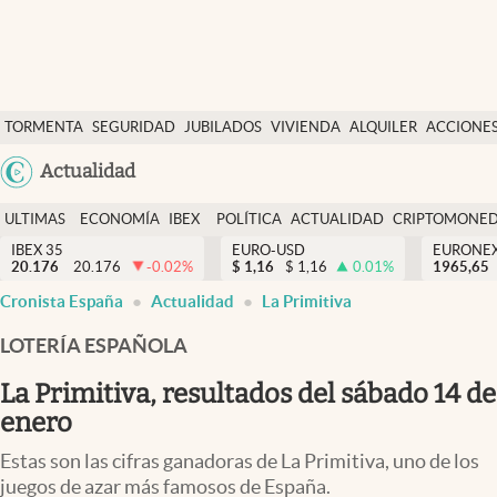
Últimas Noticias
TORMENTA
SEGURIDAD
JUBILADOS
VIVIENDA
ALQUILER
ACCIONE
Economía y finanzas
SOCIAL
Argentina
Actualidad
Política
España
Actualidad
ULTIMAS
ECONOMÍA
IBEX
POLÍTICA
ACTUALIDAD
CRIPTOMONE
México
NOTICIAS
Y
Y
IBEX 35
EURO-USD
EURONE
Criptomonedas
20.176
20.176
-0.02
%
$
1,16
$
1,16
0.01
%
USA
1965,65
FINANZAS
EURO
Cronista España
Actualidad
La Primitiva
Colombia
España
Uruguay
LOTERÍA ESPAÑOLA
La Primitiva, resultados del sábado 14 de
enero
Estas son las cifras ganadoras de La Primitiva, uno de los
juegos de azar más famosos de España.