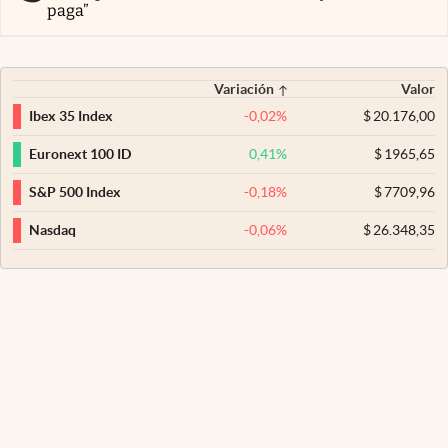
paga”
Variación
Valor
-0,02
%
$
20.176,00
Ibex 35 Index
0,41
%
$
1965,65
Euronext 100 ID
-0,18
%
$
7709,96
S&P 500 Index
-0,06
%
$
26.348,35
Nasdaq