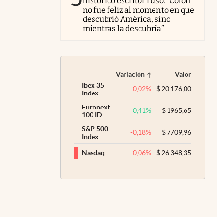
histórico escritor ruso: “Colón
no fue feliz al momento en que
descubrió América, sino
mientras la descubría”
Variación
Valor
Ibex 35
-0,02
%
$
20.176,00
Index
Euronext
0,41
%
$
1965,65
100 ID
S&P 500
-0,18
%
$
7709,96
Index
-0,06
%
$
26.348,35
Nasdaq