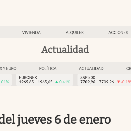
VIVIENDA
ALQUILER
ACCIONES
Actualidad
EX Y EURO
POLÍTICA
ACTUALIDAD
C
EURONEXT
S&P 500
.01
%
1965,65
1965,65
0.41
%
7709,96
7709,96
-0.18
 del jueves 6 de enero