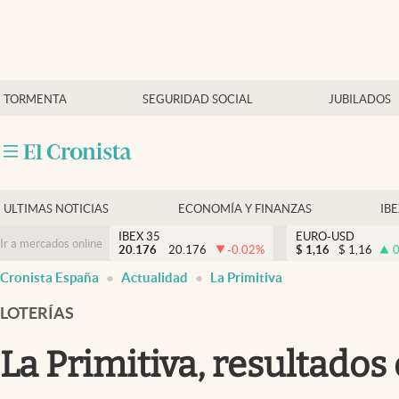
Últimas Noticias
TORMENTA
SEGURIDAD SOCIAL
JUBILADOS
Economía y finanzas
Política
Actualidad
Criptomonedas
ULTIMAS NOTICIAS
ECONOMÍA Y FINANZAS
IB
IBEX 35
EURO-USD
Ir a mercados online
20.176
20.176
-0.02
%
$
1,16
$
1,16
0
Cronista España
Actualidad
La Primitiva
LOTERÍAS
La Primitiva, resultados