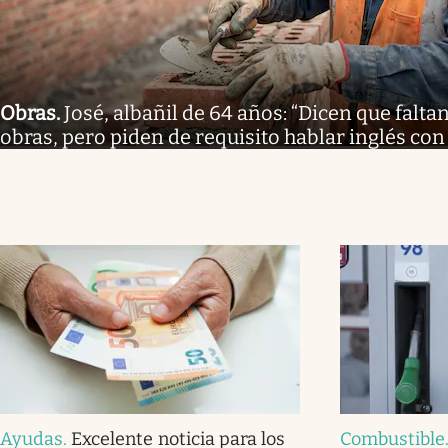
Obras
.
José, albañil de 64 años: “Dicen que falt
obras, pero piden de requisito hablar inglés con 
Ayudas
.
Excelente noticia para los
Combustible