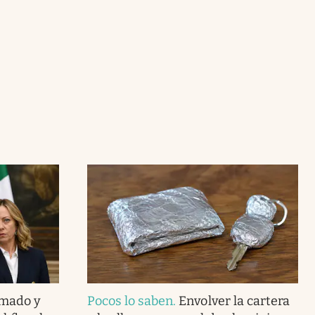
rmado y
Pocos lo saben
.
Envolver la cartera