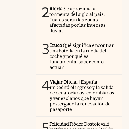
2
Alerta
Se aproxima la
tormenta del siglo al país.
Cuáles serán las zonas
afectadas por las intensas
lluvias
3
Truco
Qué significa encontrar
una botella en la rueda del
coche y por qué es
fundamental saber cómo
actuar
4
Viajar
Oficial | España
impedirá el ingreso y la salida
de ecuatorianos, colombianos
y venezolanos que hayan
postergado la renovación del
pasaporte
5
Felicidad
Fiódor Dostoievski,