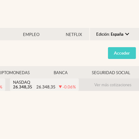
Edición:
España
EMPLEO
NETFLIX
Argentina
Acceder
España
México
RIPTOMONEDAS
BANCA
SEGURIDAD SOCIAL
USA
NASDAQ
Colombia
Ver más cotizaciones
%
26.348,35
26.348,35
-0.06
%
Uruguay