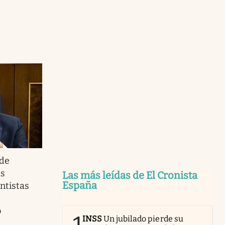
 de
as
Las más leídas de El Cronista
España
ntistas
o
INSS
Un jubilado pierde su