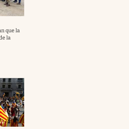
n que la
de la