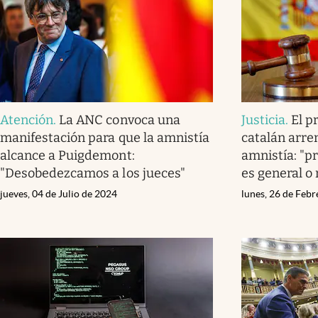
Atención
.
La ANC convoca una
Justicia
.
El p
manifestación para que la amnistía
catalán arre
alcance a Puigdemont:
amnistía: "pr
"Desobedezcamos a los jueces"
es general o 
jueves, 04 de Julio de 2024
lunes, 26 de Feb