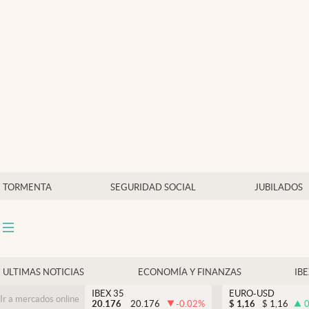
Últimas Noticias
Economía y finanzas
Política
Actualidad
Criptomonedas
TORMENTA
SEGURIDAD SOCIAL
JUBILADOS
ULTIMAS NOTICIAS
ECONOMÍA Y FINANZAS
IB
IBEX 35
EURO-USD
Ir a mercados online
20.176
20.176
-0.02
%
$
1,16
$
1,16
0