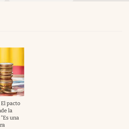
Uruguay
.
El pacto
nde la
 "Es una
ra