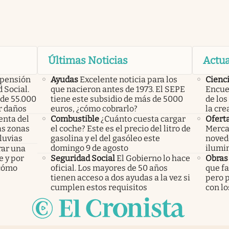
Últimas Noticias
Actua
 pensión
Ayudas
Excelente noticia para los
Cienc
 Social.
que nacieron antes de 1973. El SEPE
Encuen
de 55.000
tiene este subsidio de más de 5000
de los
r daños
euros, ¿cómo cobrarlo?
la cre
enta del
Combustible
¿Cuánto cuesta cargar
Ofert
las zonas
el coche? Este es el precio del litro de
Merca
luvias
gasolina y el del gasóleo este
noved
domingo 9 de agosto
ilumin
rar una
e y por
Seguridad Social
El Gobierno lo hace
Obras
 cómo
oficial. Los mayores de 50 años
que fa
tienen acceso a dos ayudas a la vez si
pero p
cumplen estos requisitos
con lo