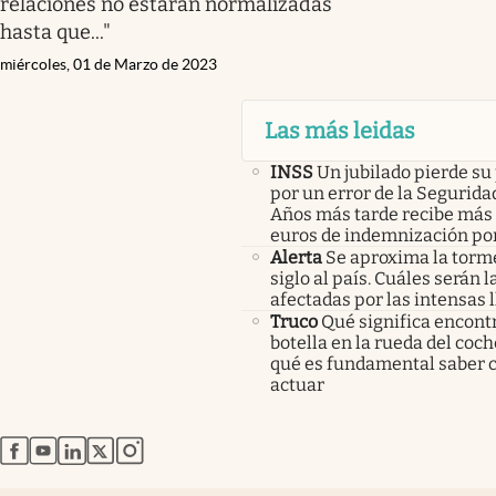
relaciones no estarán normalizadas
hasta que..."
miércoles, 01 de Marzo de 2023
Las más leidas
INSS
Un jubilado pierde su
por un error de la Seguridad
Años más tarde recibe más 
euros de indemnización po
Alerta
Se aproxima la torm
siglo al país. Cuáles serán 
afectadas por las intensas l
Truco
Qué significa encont
botella en la rueda del coch
qué es fundamental saber
actuar
abre en nueva pestaña
abre en nueva pestaña
abre en nueva pestaña
abre en nueva pestaña
abre en nueva pestaña