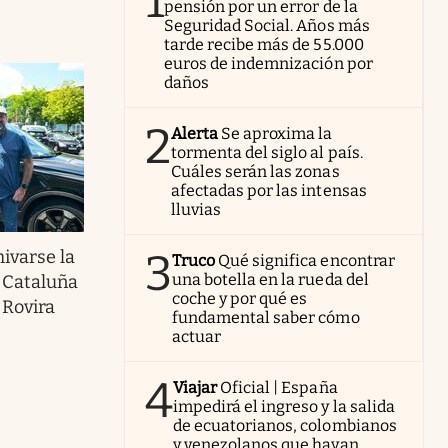
1
pensión por un error de la
Seguridad Social. Años más
tarde recibe más de 55.000
euros de indemnización por
daños
2
Alerta
Se aproxima la
tormenta del siglo al país.
Cuáles serán las zonas
afectadas por las intensas
lluvias
3
hivarse la
Truco
Qué significa encontrar
una botella en la rueda del
 Cataluña
coche y por qué es
 Rovira
fundamental saber cómo
actuar
4
Viajar
Oficial | España
impedirá el ingreso y la salida
de ecuatorianos, colombianos
y venezolanos que hayan