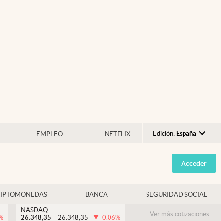
Edición:
España
EMPLEO
NETFLIX
Argentina
Acceder
España
México
RIPTOMONEDAS
BANCA
SEGURIDAD SOCIAL
USA
NASDAQ
Colombia
Ver más cotizaciones
%
26.348,35
26.348,35
-0.06
%