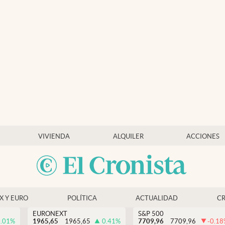
VIVIENDA
ALQUILER
ACCIONES
EX Y EURO
POLÍTICA
ACTUALIDAD
C
EURONEXT
S&P 500
.01
%
1965,65
1965,65
0.41
%
7709,96
7709,96
-0.18