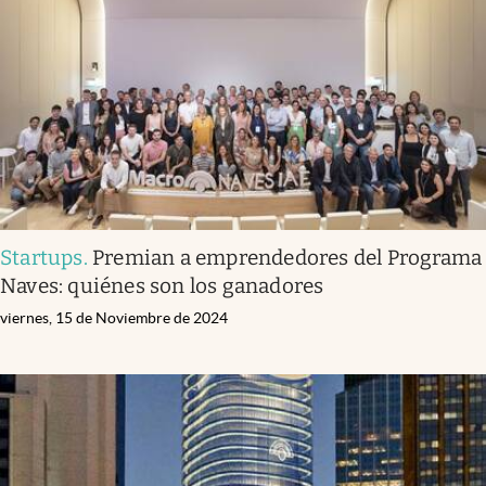
Infotechnology
Clase
Clima
Mundial 2026
Eventos Corporativos
El Cronista Studio
Startups
.
Premian a emprendedores del Programa
Mediakit
Naves: quiénes son los ganadores
abre en nueva pestaña
Argentina
viernes, 15 de Noviembre de 2024