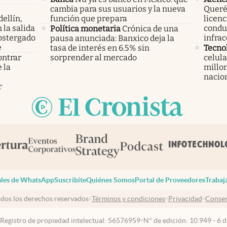
cambia para sus usuarios y la nueva
Querét
ellín,
función que prepara
licenc
 la salida
condu
Política monetaria
Crónica de una
ostergado
infrac
pausa anunciada: Banxico deja la
e
tasa de interés en 6.5% sin
Tecno
ontrar
sorprender al mercado
celula
 la
millon
s
nacio
r
les de WhatsApp
Suscribite
Quiénes Somos
Portal de Proveedores
Trabaj
dos los derechos reservados
Términos y condiciones
Privacidad
Consen
 Registro de propiedad intelectual: 56576959
N° de edición: 10.949 - 6 