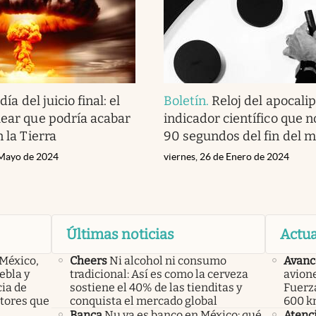
 día del juicio final: el
Boletín
.
Reloj del apocalips
lear que podría acabar
indicador científico que n
n la Tierra
90 segundos del fin del 
 Mayo de 2024
viernes, 26 de Enero de 2024
Últimas noticias
Actua
 México,
Cheers
Ni alcohol ni consumo
Avanc
ebla y
tradicional: Así es como la cerveza
avione
cia de
sostiene el 40% de las tienditas y
Fuerz
ctores que
conquista el mercado global
600 km
Banca
Nu ya es banco en México: qué
Atenc