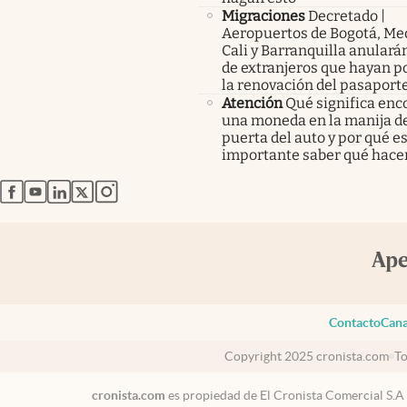
Migraciones
Decretado |
Aeropuertos de Bogotá, Med
Cali y Barranquilla anularán
de extranjeros que hayan p
la renovación del pasaport
Atención
Qué significa enc
una moneda en la manija de
puerta del auto y por qué e
importante saber qué hace
abre en nueva pestaña
abre en nueva pestaña
abre en nueva pestaña
abre en nueva pestaña
abre en nueva pestaña
Contacto
Cana
Copyright 2025 cronista.com
To
cronista.com
es propiedad de El Cronista Comercial S.A