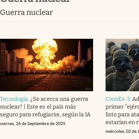
Clima
guerra nuclear
Espiritualidad
Mediakit
abre en nueva pestaña
Tecnología
.
¿Se acerca una guerra
ConvEx-3
.
Ad
nuclear? | Este es el país más
primer "ejérc
seguro para refugiarse, según la IA
listo para at
estarían en 
viernes, 26 de Septiembre de 2025
miércoles, 02 de 