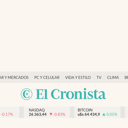
AR Y MERCADOS
PC Y CELULAR
VIDA Y ESTILO
TV
CLIMA
B
NASDAQ
BITCOIN
-0.17
%
26.363,44
-0.83
%
u$s
64.434,9
0.05
%