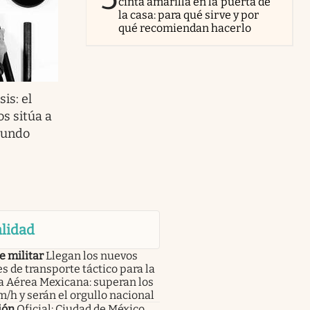
cinta amarilla en la puerta de
la casa: para qué sirve y por
qué recomiendan hacerlo
is: el
os sitúa a
mundo
lidad
e militar
Llegan los nuevos
s de transporte táctico para la
a Aérea Mexicana: superan los
/h y serán el orgullo nacional
ión
Oficial: Ciudad de México,