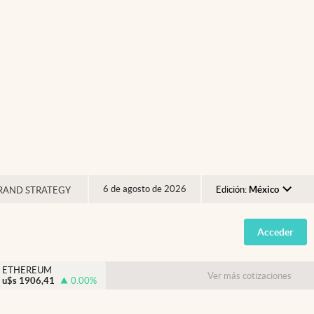
6 de agosto de 2026
Edición:
México
RAND STRATEGY
Argentina
Acceder
España
México
ETHEREUM
Ver más cotizaciones
u$s
1906,41
0.00
%
USA
Colombia