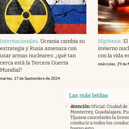
Internacionales
.
Ucrania cambia su
Hipótesis
.
El
estrategia y Rusia amenaza con
invierno nuc
usar armas nucleares: ¿qué tan
con la vida e
cerca está la Tercera Guerra
miércoles, 29 de
Mundial?
martes, 17 de Septiembre de 2024
Las más leídas
Atención
Oficial: Ciudad de
Monterrey, Guadalajara, Pu
Tijuana cancelarán la licen
conducir a todos los condu
hagan esto