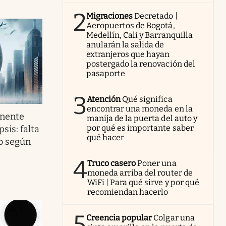
2
Migraciones
Decretado |
Aeropuertos de Bogotá,
Medellín, Cali y Barranquilla
anularán la salida de
extranjeros que hayan
postergado la renovación del
pasaporte
3
Atención
Qué significa
encontrar una moneda en la
nente
manija de la puerta del auto y
por qué es importante saber
sis: falta
qué hacer
do según
4
Truco casero
Poner una
moneda arriba del router de
WiFi | Para qué sirve y por qué
recomiendan hacerlo
5
Creencia popular
Colgar una