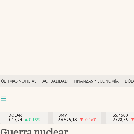
Últimas Noticias
Actualidad
Finanzas y economía
Dólar y mercados
Internacionales
Opinión
ÚLTIMAS NOTICIAS
ACTUALIDAD
FINANZAS Y ECONOMÍA
DÓL
Brand Strategy
Pc y celular
Vida y estilo
DÓLAR
BMV
S&P 500
$
17,24
0.18
%
66.525,18
-0.46
%
7723,55
Tv
guerra nuclear