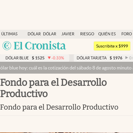
Últimas noticias
ÚLTIMAS
DÓLAR
DÓLAR
JAVIER
RIESGO
QUIÉN ES
FORO
Dólar
NOTICIAS
BLUE
MILEI
PAÍS
QUIÉN
Argentina
Members
Suscribite x $999
España
Economía y Política
DÓLAR BLUE
$
1525
-0.33
%
DÓLAR TARJETA
$
1976
0.0
México
ar blue hoy: cuál es la cotización del sábado 8 de agosto minuto a
Finanzas y Mercados
USA
Fondo para el Desarrollo
Mercados Online
Colombia
Uruguay
Productivo
Negocios
Columnistas
Fondo para el Desarrollo Productivo
Otras secciones
Apertura