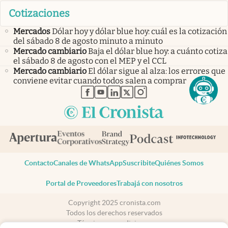
Cotizaciones
Mercados
Dólar hoy y dólar blue hoy: cuál es la cotización
del sábado 8 de agosto minuto a minuto
Mercado cambiario
Baja el dólar blue hoy: a cuánto cotiza
el sábado 8 de agosto con el MEP y el CCL
Mercado cambiario
El dólar sigue al alza: los errores que
conviene evitar cuando todos salen a comprar
abre en nueva pestaña
abre en nueva pestaña
abre en nueva pestaña
abre en nueva pestaña
abre en nueva pestaña
Contacto
Canales de WhatsApp
Suscribite
Quiénes Somos
Portal de Proveedores
Trabajá con nosotros
Copyright 2025 cronista.com
Todos los derechos reservados
Términos y condiciones