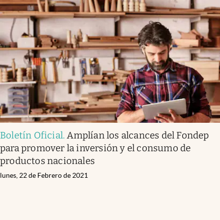
Infotechnology
Clase
Clima
Mundial 2026
Eventos Corporativos
El Cronista Studio
Mediakit
Boletín Oficial
.
Amplían los alcances del Fondep
abre en nueva pestaña
Argentina
para promover la inversión y el consumo de
productos nacionales
lunes, 22 de Febrero de 2021