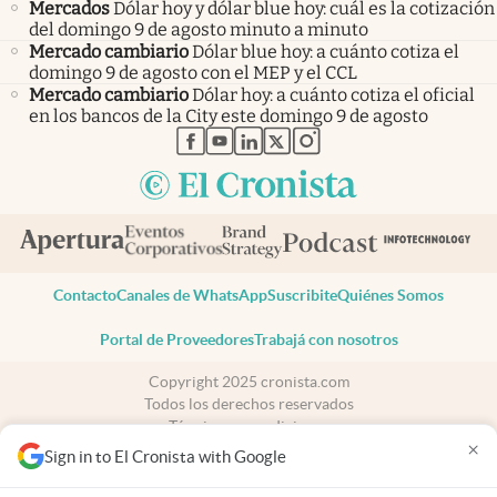
Mercados
Dólar hoy y dólar blue hoy: cuál es la cotización
del domingo 9 de agosto minuto a minuto
Mercado cambiario
Dólar blue hoy: a cuánto cotiza el
domingo 9 de agosto con el MEP y el CCL
Mercado cambiario
Dólar hoy: a cuánto cotiza el oficial
en los bancos de la City este domingo 9 de agosto
abre en nueva pestaña
abre en nueva pestaña
abre en nueva pestaña
abre en nueva pestaña
abre en nueva pestaña
Contacto
Canales de WhatsApp
Suscribite
Quiénes Somos
Portal de Proveedores
Trabajá con nosotros
Copyright 2025 cronista.com
Todos los derechos reservados
Términos y condiciones
×
Privacidad
Sign in to El Cronista with Google
Consentimiento
Tel:
+54 11 7078-3270