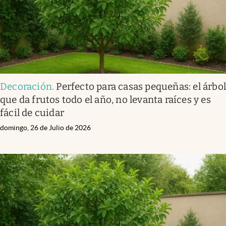
Infotechnology
Clase
Clima
Mundial 2026
Eventos Corporativos
Decoración
.
Perfecto para casas pequeñas: el árbo
que da frutos todo el año, no levanta raíces y es
El Cronista Studio
fácil de cuidar
Mediakit
domingo, 26 de Julio de 2026
abre en nueva pestaña
Argentina