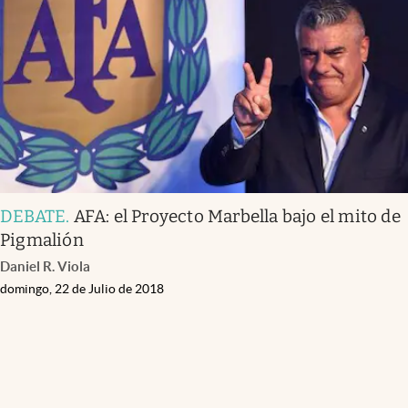
Infotechnology
Clase
Clima
Mundial 2026
Eventos Corporativos
El Cronista Studio
DEBATE
.
AFA: el Proyecto Marbella bajo el mito de
Mediakit
Pigmalión
abre en nueva pestaña
Daniel R. Viola
Argentina
domingo, 22 de Julio de 2018