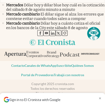
Mercados
Dólar hoy y dólar blue hoy: cuál es la cotización
del sábado 8 de agosto minuto a minuto
Mercado cambiario
El dólar sigue al alza: los errores que
conviene evitar cuando todos salen a comprar
Mercado cambiario
Dólar hoy: a cuánto cotiza el oficial
en los bancos de la City este sábado 8 de agosto
abre en nueva pestaña
abre en nueva pestaña
abre en nueva pestaña
abre en nueva pestaña
abre en nueva pestaña
Contacto
Canales de WhatsApp
Suscribite
Quiénes Somos
Portal de Proveedores
Trabajá con nosotros
Copyright 2025 cronista.com
Todos los derechos reservados
Términos y condiciones
×
Privacidad
Sign in to El Cronista with Google
Consentimiento