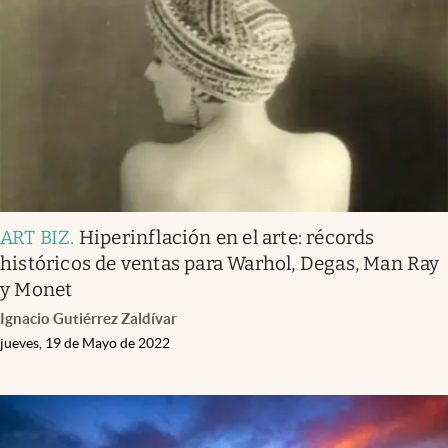
Infotechnology
Clase
Clima
Mundial 2026
Eventos Corporativos
El Cronista Studio
ART BIZ
.
Hiperinflación en el arte: récords
Mediakit
históricos de ventas para Warhol, Degas, Man Ray
abre en nueva pestaña
y Monet
Argentina
Ignacio Gutiérrez Zaldívar
jueves, 19 de Mayo de 2022