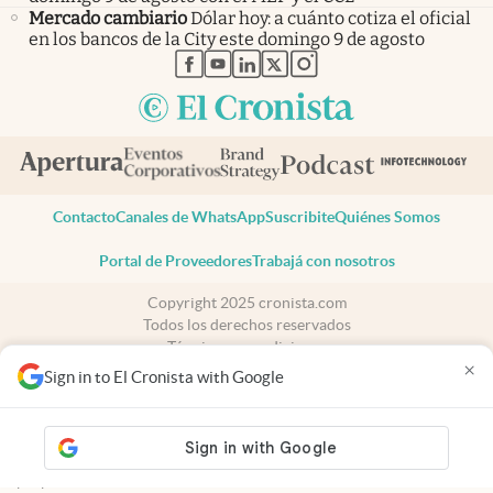
Mercado cambiario
Dólar hoy: a cuánto cotiza el oficial
en los bancos de la City este domingo 9 de agosto
abre en nueva pestaña
abre en nueva pestaña
abre en nueva pestaña
abre en nueva pestaña
abre en nueva pestaña
Contacto
Canales de WhatsApp
Suscribite
Quiénes Somos
Portal de Proveedores
Trabajá con nosotros
Copyright 2025 cronista.com
Todos los derechos reservados
Términos y condiciones
×
Privacidad
Sign in to El Cronista with Google
Consentimiento
Tel:
+54 11 7078-3270
cronista.com
es propiedad de El Cronista Comercial S.A Registro de
propiedad intelectual: 56576959