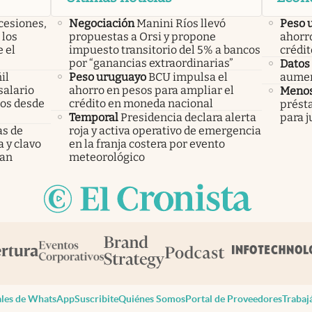
cesiones,
Negociación
Manini Ríos llevó
Peso 
 los
propuestas a Orsi y propone
ahorro
 el
impuesto transitorio del 5% a bancos
crédi
por “ganancias extraordinarias”
Datos 
il
Peso uruguayo
BCU impulsa el
aumen
salario
ahorro en pesos para ampliar el
Menos
mos desde
crédito en moneda nacional
prést
Temporal
Presidencia declara alerta
para j
as de
roja y activa operativo de emergencia
a y clavo
en la franja costera por evento
dan
meteorológico
les de WhatsApp
Suscribite
Quiénes Somos
Portal de Proveedores
Trabaj