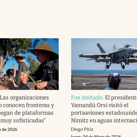
“Las organizaciones
Fue invitado
.
El president
o conocen fronteras y
Yamandú Orsi visitó el
llegan de plataformas
portaaviones estadounid
 muy sofisticadas”
Nimitz en aguas internac
Diego Píriz
o de 2026
lunes, 04 de Mayo de 2026