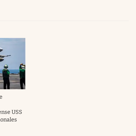
Uruguay
e
ense USS
ionales