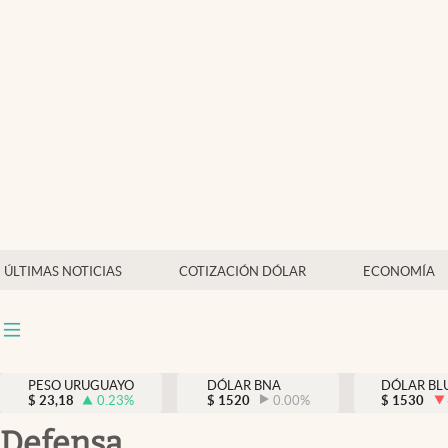
Últimas Noticias
Actualidad
Economía
Política
Mercados
ÚLTIMAS NOTICIAS
COTIZACIÓN DÓLAR
ECONOMÍA
PESO URUGUAYO
DÓLAR BNA
DÓLAR BL
$
23,18
0.23
%
$
1520
0.00
%
$
1530
Defensa