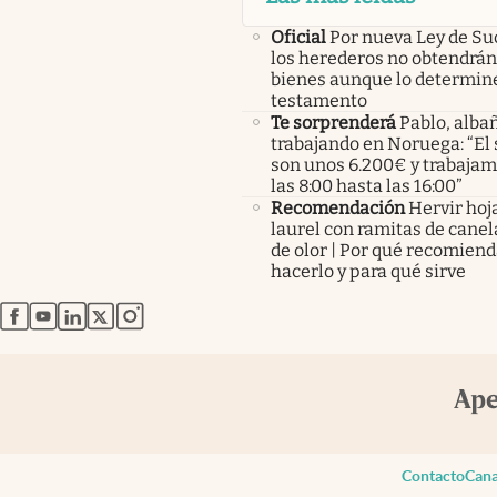
Oficial
Por nueva Ley de Su
los herederos no obtendrán
bienes aunque lo determine
testamento
Te sorprenderá
Pablo, albañ
trabajando en Noruega: “El 
son unos 6.200€ y trabaja
las 8:00 hasta las 16:00”
Recomendación
Hervir hoj
laurel con ramitas de canel
de olor | Por qué recomien
hacerlo y para qué sirve
abre en nueva pestaña
abre en nueva pestaña
abre en nueva pestaña
abre en nueva pestaña
abre en nueva pestaña
Contacto
Cana