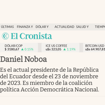
Finanzas y economía
ÚLTIMAS
FINANZA Y
DÓLAR Y
ACTUALIDAD
SALUD Y
TIEMP
Salud y nutrición
NOTICIAS
ECONOMÍA
MERCADOS
NUTRICIÓN
LIBRE
Argentina
Vida espiritual
España
Actualidad
DÓLAR/COP
ICE US COFFEE
BITCOIN USD
$
3180,67
0.15
%
u$s
323,05
1.19
%
u$s
México
64.907,8
Tiempo libre
USA
Daniel Noboa
Dólar y mercados
Colombia
Es el actual presidente de la República
Uruguay
Curiosidades
del Ecuador desde el 23 de noviembre
de 2023. Es miembro de la coalición
Colombia
política Acción Democrática Nacional.