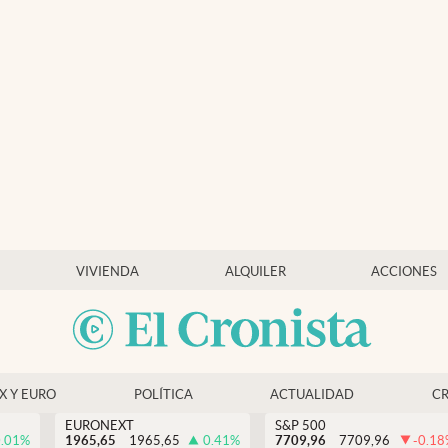
VIVIENDA
ALQUILER
ACCIONES
EX Y EURO
POLÍTICA
ACTUALIDAD
C
EURONEXT
S&P 500
.01
%
1965,65
1965,65
0.41
%
7709,96
7709,96
-0.18