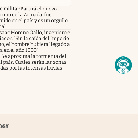
e militar
Partirá el nuevo
rino de la Armada: fue
uido en el país y es un orgullo
nal
saac Moreno Gallo, ingeniero e
iador: “Sin la caída del Imperio
o, el hombre hubiera llegado a
a en el año 1000”
a
Se aproxima la tormenta del
al país. Cuáles serán las zonas
das por las intensas lluvias