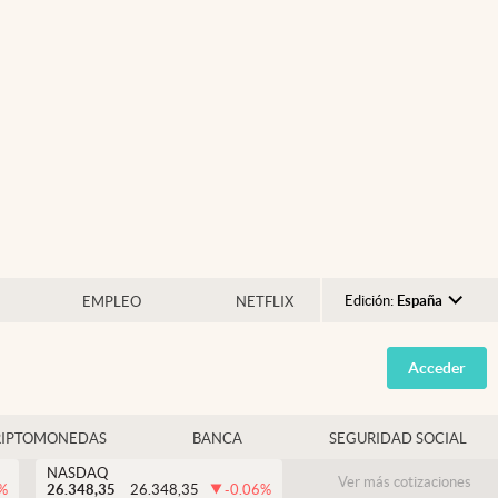
Edición:
España
EMPLEO
NETFLIX
Argentina
Acceder
España
México
RIPTOMONEDAS
BANCA
SEGURIDAD SOCIAL
USA
NASDAQ
Colombia
Ver más cotizaciones
%
26.348,35
26.348,35
-0.06
%