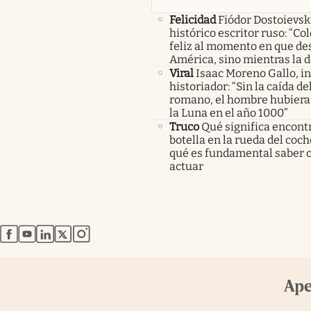
Felicidad
Fiódor Dostoievsk
histórico escritor ruso: “Co
feliz al momento en que de
América, sino mientras la 
Viral
Isaac Moreno Gallo, i
historiador: “Sin la caída d
romano, el hombre hubiera 
la Luna en el año 1000”
Truco
Qué significa encont
botella en la rueda del coch
qué es fundamental saber
actuar
abre en nueva pestaña
abre en nueva pestaña
abre en nueva pestaña
abre en nueva pestaña
abre en nueva pestaña