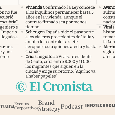
i,
Vivienda
Confirmado: la Ley concede
Avanc
lón no fue
a los inquilinos permanecer hasta 5
subma
scubrió
años en la vivienda, aunque el
constr
descubría”
contrato firmado sea por menos
nacio
tiempo
ngeniero e
Viral
I
el Imperio
Schengen
España pide el pasaporte
histor
llegado a
a los viajeros procedentes de Italia y
roman
amplía los controles a siete
la Lun
aeropuertos: a quiénes afecta y hasta
rar una
Alert
cuándo
e y por
siglo 
 cómo
Crisis migratoria
Vivas, presidente
afecta
de Ceuta, cifra entre 8.000 y 11.000
los migrantes que siguen en la
ciudad y exige su retorno: “Aquí no va
a haber papeles”