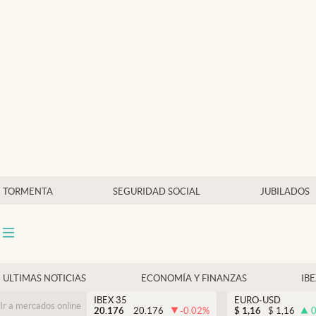
Últimas Noticias
Economía y finanzas
Política
Actualidad
Criptomonedas
TORMENTA
SEGURIDAD SOCIAL
JUBILADOS
ULTIMAS NOTICIAS
ECONOMÍA Y FINANZAS
IB
IBEX 35
EURO-USD
Ir a mercados online
20.176
20.176
-0.02
%
$
1,16
$
1,16
0