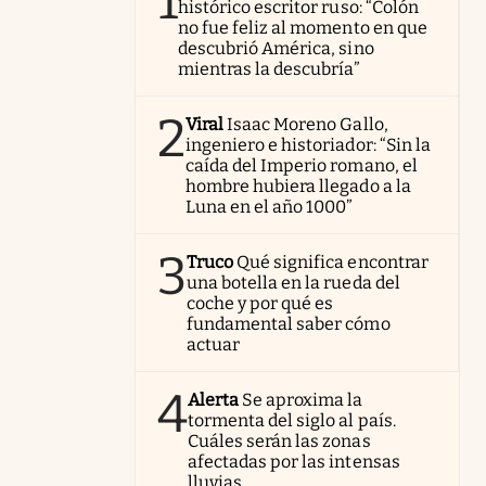
1
histórico escritor ruso: “Colón
no fue feliz al momento en que
descubrió América, sino
mientras la descubría”
2
Viral
Isaac Moreno Gallo,
ingeniero e historiador: “Sin la
caída del Imperio romano, el
hombre hubiera llegado a la
Luna en el año 1000”
3
Truco
Qué significa encontrar
una botella en la rueda del
coche y por qué es
fundamental saber cómo
actuar
4
Alerta
Se aproxima la
tormenta del siglo al país.
Cuáles serán las zonas
afectadas por las intensas
lluvias