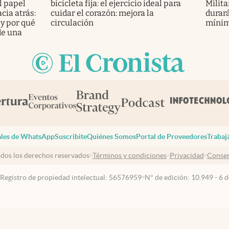
l papel
bicicleta fija: el ejercicio ideal para
Milita
cia atrás:
cuidar el corazón: mejora la
durará
 y por qué
circulación
mínimo
de una
les de WhatsApp
Suscribite
Quiénes Somos
Portal de Proveedores
Trabaj
dos los derechos reservados
Términos y condiciones
Privacidad
Consen
 Registro de propiedad intelectual: 56576959
N° de edición: 10.949 - 6 