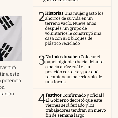
2
Historias
Una mujer gastó los
ahorros de su vida en un
terreno vacío. Nueve años
después, un grupo de
voluntarios le construyó una
casa con 850 bloques de
plástico reciclado
3
No todos lo saben
Colocar el
papel higiénico hacia delante
o hacia atrás: cuál es la
nvertirá
posición correcta y por qué
ir a este
recomiendan hacerlo solo de
n potencia
una forma
on
eración
4
Festivos
Confirmado y oficial |
El Gobierno decretó que este
viernes será feriado y los
trabajadores tendrán un nuevo
fin de semana largo