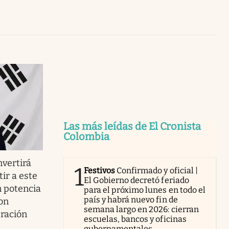
Uruguay
Las más leídas de El Cronista
Colombia
nvertirá
1
Festivos
Confirmado y oficial |
ir a este
El Gobierno decretó feriado
n potencia
para el próximo lunes en todo el
país y habrá nuevo fin de
on
semana largo en 2026: cierran
eración
escuelas, bancos y oficinas
gubernamentales