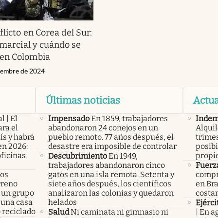
flicto en Corea del Sur:
 marcial y cuándo se
en Colombia
ciembre de 2024
Últimas noticias
Actua
l | El
Impensado
En 1859, trabajadores
Indem
ra el
abandonaron 24 conejos en un
Alqui
ís y habrá
pueblo remoto. 77 años después, el
trimes
en 2026:
desastre era imposible de controlar
posibi
oficinas
propi
Descubrimiento
En 1949,
trabajadores abandonaron cinco
Fuerz
los
gatos en una isla remota. Setenta y
compr
rreno
siete años después, los científicos
en Bra
 un grupo
analizaron las colonias y quedaron
costa
 una casa
helados
Ejérci
 reciclado
Salud
Ni caminata ni gimnasio ni
| En a