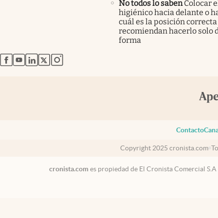
No todos lo saben
Colocar e
higiénico hacia delante o ha
cuál es la posición correcta
recomiendan hacerlo solo 
forma
abre en nueva pestaña
abre en nueva pestaña
abre en nueva pestaña
abre en nueva pestaña
abre en nueva pestaña
Contacto
Cana
Copyright 2025 cronista.com
To
cronista.com
es propiedad de El Cronista Comercial S.A
Colombia