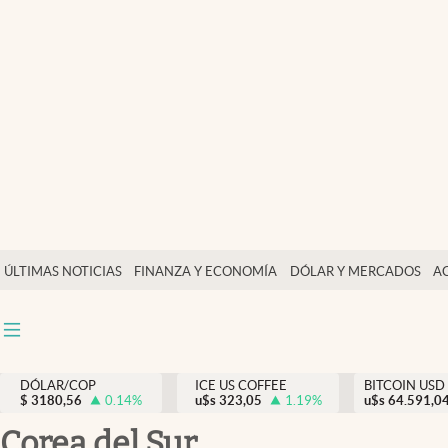
Finanzas y economía
Salud y nutrición
Vida espiritual
Actualidad
Tiempo libre
Dólar y mercados
ÚLTIMAS NOTICIAS
FINANZA Y ECONOMÍA
DÓLAR Y MERCADOS
A
Curiosidades
DÓLAR/COP
ICE US COFFEE
BITCOIN USD
$
3180,56
0.14
%
u$s
323,05
1.19
%
u$s
64.591,0
Corea del Sur