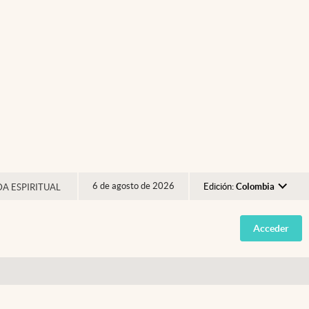
6 de agosto de 2026
Edición:
Colombia
DA ESPIRITUAL
Argentina
Acceder
España
México
USA
Colombia