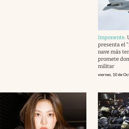
Imponente
.
presenta el 
nave más te
promete domi
militar
viernes, 10 de O