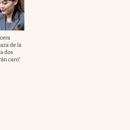
rcera
aza de la
a dos
rán caro"