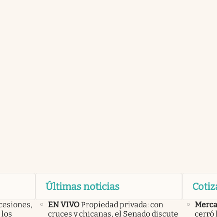
Últimas noticias
Cotiz
cesiones,
EN VIVO
Propiedad privada: con
Merca
 los
cruces y chicanas, el Senado discute
cerró 