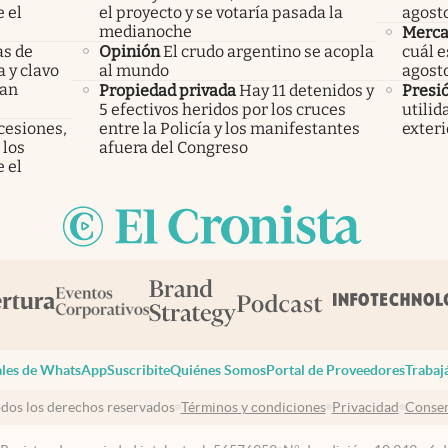
 el
el proyecto y se votaría pasada la
agost
medianoche
Merca
as de
Opinión
El crudo argentino se acopla
cuál e
a y clavo
al mundo
agost
dan
Propiedad privada
Hay 11 detenidos y
Presi
5 efectivos heridos por los cruces
utilid
cesiones,
entre la Policía y los manifestantes
exteri
 los
afuera del Congreso
 el
les de WhatsApp
Suscribite
Quiénes Somos
Portal de Proveedores
Trabaj
dos los derechos reservados
Términos y condiciones
Privacidad
Consen