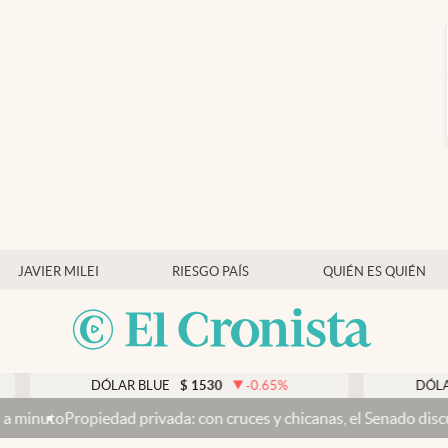
JAVIER MILEI
RIESGO PAÍS
QUIÉN ES QUIÉN
DÓLAR BLUE
$
1530
-0.65
%
DÓLAR TA
to
Propiedad privada: con cruces y chicanas, el Senado discute el p