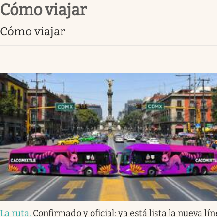
cómo viajar
Infotechnology
Clase
cómo viajar
Clima
Mundial 2026
Eventos Corporativos
El Cronista Studio
Mediakit
abre en nueva pestaña
La ruta
.
Confirmado y oficial: ya está lista la nueva lín