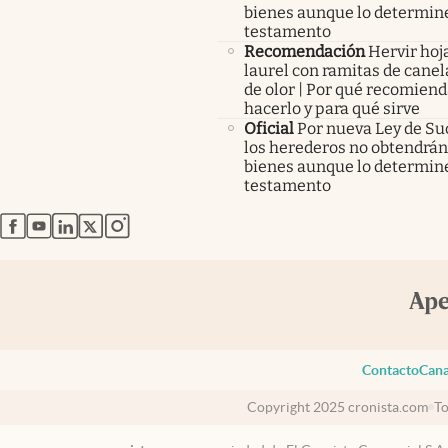
bienes aunque lo determine
testamento
Recomendación
Hervir hoj
laurel con ramitas de canel
de olor | Por qué recomien
hacerlo y para qué sirve
Oficial
Por nueva Ley de Su
los herederos no obtendrán
bienes aunque lo determine
testamento
abre en nueva pestaña
abre en nueva pestaña
abre en nueva pestaña
abre en nueva pestaña
abre en nueva pestaña
Contacto
Cana
Copyright 2025 cronista.com
To