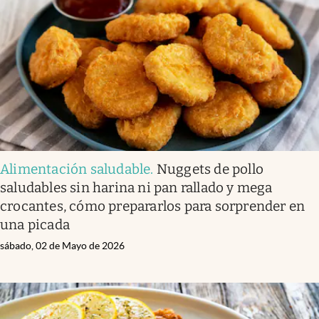
Infotechnology
Clase
Clima
Mundial 2026
Eventos Corporativos
El Cronista Studio
Alimentación saludable
.
Nuggets de pollo
Mediakit
saludables sin harina ni pan rallado y mega
abre en nueva pestaña
crocantes, cómo prepararlos para sorprender en
Argentina
una picada
sábado, 02 de Mayo de 2026