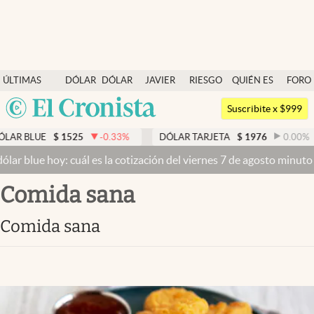
Últimas noticias
ÚLTIMAS
DÓLAR
DÓLAR
JAVIER
RIESGO
QUIÉN ES
FORO
Dólar
NOTICIAS
BLUE
MILEI
PAÍS
QUIÉN
Argentina
Members
Suscribite x $999
España
Economía y Política
E
$
1525
-0.33
%
DÓLAR TARJETA
$
1976
0.00
%
DÓL
México
 hoy: cuál es la cotización del viernes 7 de agosto minuto a minut
Finanzas y Mercados
USA
comida sana
Mercados Online
Colombia
Uruguay
Negocios
comida sana
Columnistas
Otras secciones
Apertura