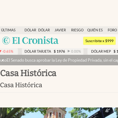
Últimas noticias
ÚLTIMAS
DÓLAR
DÓLAR
JAVIER
RIESGO
QUIÉN ES
FORO
Dólar
NOTICIAS
BLUE
MILEI
PAÍS
QUIÉN
Argentina
Members
Suscribite x $999
España
Economía y Política
0.65
%
DÓLAR TARJETA
$
1976
0.00
%
DÓLAR MEP
$
152
México
 Senado busca aprobar la Ley de Propiedad Privada, sin el capítulo 
Finanzas y Mercados
USA
Casa Histórica
Mercados Online
Colombia
Uruguay
Negocios
Casa Histórica
Columnistas
Otras secciones
Apertura