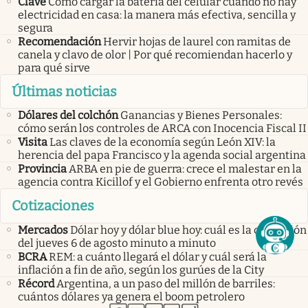
Clave
Cómo cargar la batería del celular cuando no hay
electricidad en casa: la manera más efectiva, sencilla y
segura
Recomendación
Hervir hojas de laurel con ramitas de
canela y clavo de olor | Por qué recomiendan hacerlo y
para qué sirve
Últimas noticias
Dólares del colchón
Ganancias y Bienes Personales:
cómo serán los controles de ARCA con Inocencia Fiscal II
Visita
Las claves de la economía según León XIV: la
herencia del papa Francisco y la agenda social argentina
Provincia
ARBA en pie de guerra: crece el malestar en la
agencia contra Kicillof y el Gobierno enfrenta otro revés
Cotizaciones
Mercados
Dólar hoy y dólar blue hoy: cuál es la cotización
del jueves 6 de agosto minuto a minuto
BCRA
REM: a cuánto llegará el dólar y cuál será la
inflación a fin de año, según los gurúes de la City
Récord
Argentina, a un paso del millón de barriles:
cuántos dólares ya genera el boom petrolero