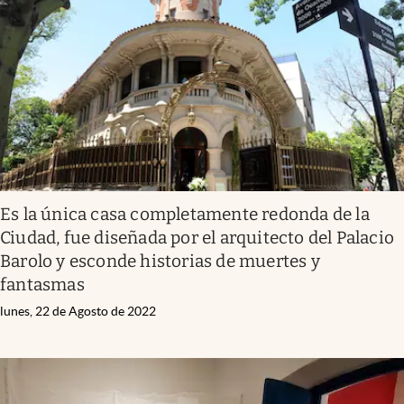
Infotechnology
Clase
Clima
Mundial 2026
Eventos Corporativos
El Cronista Studio
Es la única casa completamente redonda de la
Mediakit
Ciudad, fue diseñada por el arquitecto del Palacio
abre en nueva pestaña
Barolo y esconde historias de muertes y
Argentina
fantasmas
lunes, 22 de Agosto de 2022