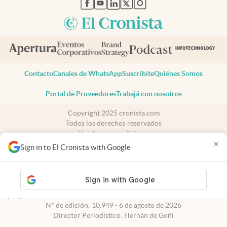
abre en nueva pestaña
abre en nueva pestaña
abre en nueva pestaña
abre en nueva pestaña
abre en nueva pestaña
Contacto
Canales de WhatsApp
Suscribite
Quiénes Somos
Portal de Proveedores
Trabajá con nosotros
Copyright 2025 cronista.com
Todos los derechos reservados
Términos y condiciones
×
Privacidad
Sign in to El Cronista with Google
Consentimiento
Tel:
+54 11 7078-3270
cronista.com
es propiedad de El Cronista Comercial S.A Registro de
propiedad intelectual: 56576959
N° de edición: 10.949 - 6 de agosto de 2026
Director Periodístico: Hernán de Goñi