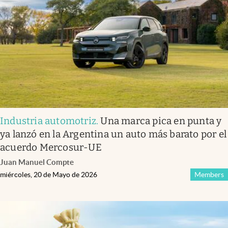
Infotechnology
Clase
Clima
Mundial 2026
Eventos Corporativos
El Cronista Studio
Industria automotriz
.
Una marca pica en punta y
Mediakit
ya lanzó en la Argentina un auto más barato por el
abre en nueva pestaña
acuerdo Mercosur-UE
Argentina
Juan Manuel Compte
miércoles, 20 de Mayo de 2026
Members