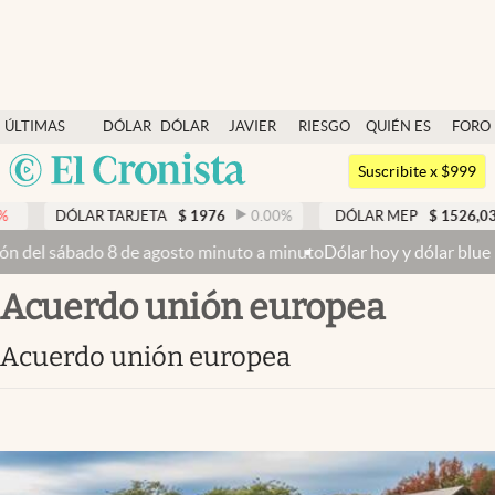
Últimas noticias
ÚLTIMAS
DÓLAR
DÓLAR
JAVIER
RIESGO
QUIÉN ES
FORO
Dólar
NOTICIAS
BLUE
MILEI
PAÍS
QUIÉN
Argentina
Members
Suscribite x $999
España
Economía y Política
DÓLAR TARJETA
$
1976
0.00
%
DÓLAR MEP
$
1526,03
México
n del sábado 8 de agosto minuto a minuto
Dólar hoy y dólar blue hoy
Finanzas y Mercados
USA
acuerdo unión europea
Mercados Online
Colombia
Uruguay
Negocios
acuerdo unión europea
Columnistas
Otras secciones
Apertura