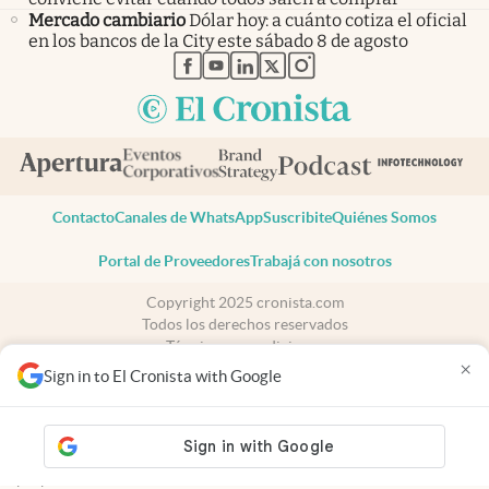
Mercado cambiario
Dólar hoy: a cuánto cotiza el oficial
en los bancos de la City este sábado 8 de agosto
abre en nueva pestaña
abre en nueva pestaña
abre en nueva pestaña
abre en nueva pestaña
abre en nueva pestaña
Contacto
Canales de WhatsApp
Suscribite
Quiénes Somos
Portal de Proveedores
Trabajá con nosotros
Copyright 2025 cronista.com
Todos los derechos reservados
Términos y condiciones
×
Privacidad
Sign in to El Cronista with Google
Consentimiento
Tel:
+54 11 7078-3270
cronista.com
es propiedad de El Cronista Comercial S.A Registro de
propiedad intelectual: 56576959