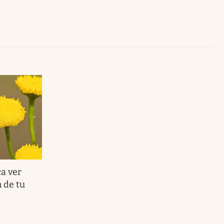
Uruguay
ca ver
n de tu