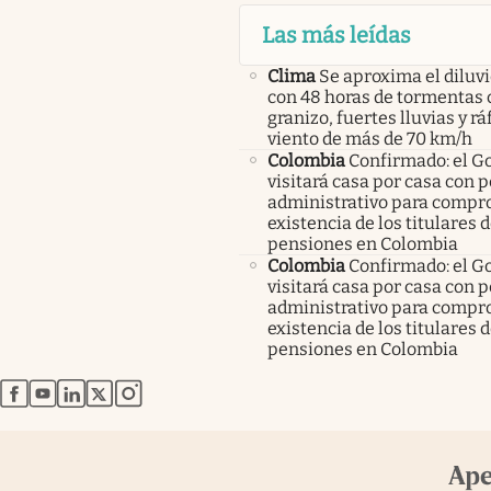
Las más leídas
Clima
Se aproxima el diluvi
con 48 horas de tormentas 
granizo, fuertes lluvias y r
viento de más de 70 km/h
Colombia
Confirmado: el G
visitará casa por casa con 
administrativo para compro
existencia de los titulares 
pensiones en Colombia
Colombia
Confirmado: el G
visitará casa por casa con 
administrativo para compro
existencia de los titulares 
pensiones en Colombia
abre en nueva pestaña
abre en nueva pestaña
abre en nueva pestaña
abre en nueva pestaña
abre en nueva pestaña