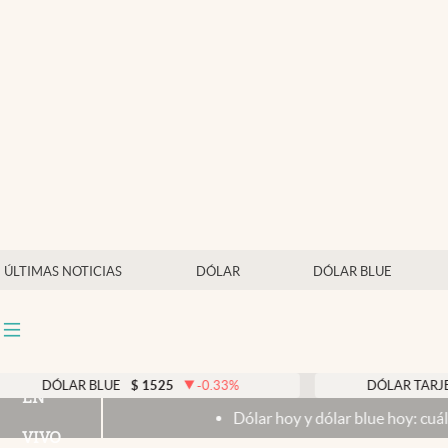
Últimas noticias
Dólar
Members
Economía y Política
Finanzas y Mercados
Mercados Online
ÚLTIMAS NOTICIAS
DÓLAR
DÓLAR BLUE
Negocios
Columnistas
Otras secciones
DÓLAR BLUE
$
1525
-0.33
%
DÓLAR TARJETA
EN
Dólar hoy y dólar blue hoy: cuál es la 
Apertura
VIVO