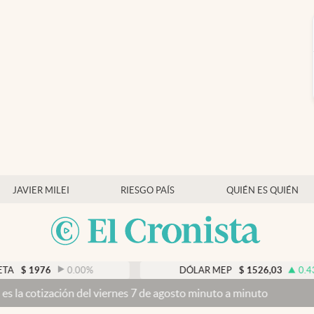
JAVIER MILEI
RIESGO PAÍS
QUIÉN ES QUIÉN
$
1976
0.00
%
DÓLAR MEP
$
1526,03
0.43
%
cotización del viernes 7 de agosto minuto a minuto