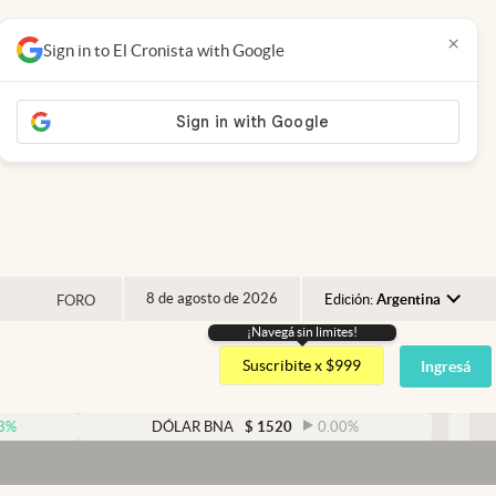
×
Sign in to El Cronista with Google
8 de agosto de 2026
Edición:
Argentina
FORO
¡Navegá sin limites!
Argentina
Suscribite x $999
Ingresá
España
México
DÓLAR BNA
$
1520
0.00
%
DÓ
USA
Colombia