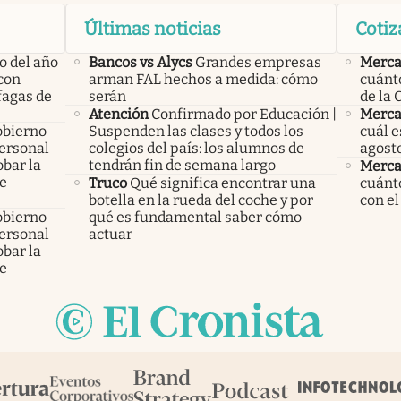
Últimas noticias
Cotiz
o del año
Bancos vs Alycs
Grandes empresas
Merca
con
arman FAL hechos a medida: cómo
cuánto
áfagas de
serán
de la 
Atención
Confirmado por Educación |
Merca
obierno
Suspenden las clases y todos los
cuál e
personal
colegios del país: los alumnos de
agost
bar la
tendrán fin de semana largo
Merca
de
Truco
Qué significa encontrar una
cuánto
botella en la rueda del coche y por
con el
obierno
qué es fundamental saber cómo
personal
actuar
bar la
de