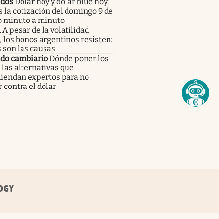
dos
Dólar hoy y dólar blue hoy:
s la cotización del domingo 9 de
o minuto a minuto
a
A pesar de la volatilidad
, los bonos argentinos resisten:
 son las causas
do cambiario
Dónde poner los
 las alternativas que
iendan expertos para no
 contra el dólar