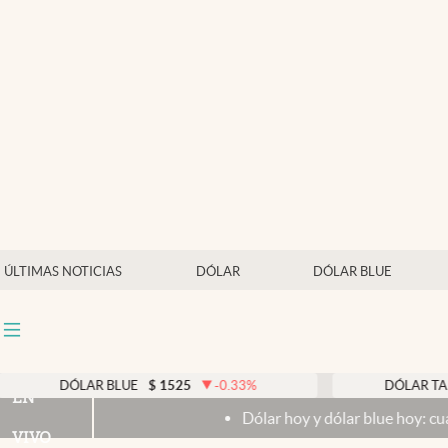
Últimas noticias
Dólar
Members
Economía y Política
Finanzas y Mercados
Mercados Online
ÚLTIMAS NOTICIAS
DÓLAR
DÓLAR BLUE
Negocios
Columnistas
Otras secciones
DÓLAR BLUE
$
1525
-0.33
%
DÓLAR TARJETA
$
EN
Dólar hoy y dólar blue hoy: cuál es la coti
Apertura
VIVO