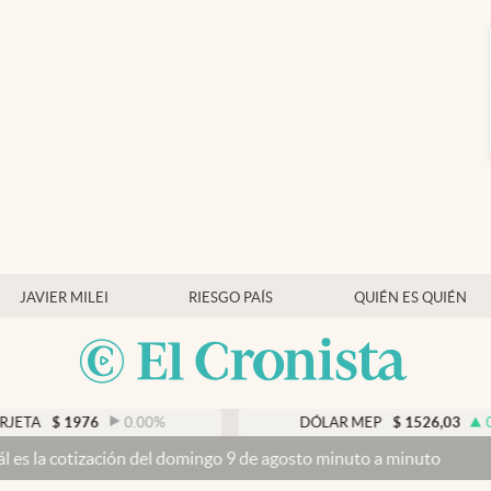
JAVIER MILEI
RIESGO PAÍS
QUIÉN ES QUIÉN
1976
0.00
%
DÓLAR MEP
$
1526,03
0.43
%
zación del domingo 9 de agosto minuto a minuto