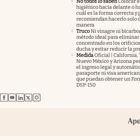
No todos lo saben
Colocar e
higiénico hacia delante o ha
cuál es la forma correcta y 
recomiendan hacerlo solo d
manera
Truco
Ni vinagre ni bicarbo
método ideal para eliminar 
concentrado en los orificios
ducha y evitar reducir la pr
Medida
Oficial | California,
Nuevo México y Arizona pe
el ingreso legal y automátic
pasaporte ni visa americana
que puedan obtener un For
DSP-150
abre en nueva pestaña
abre en nueva pestaña
abre en nueva pestaña
abre en nueva pestaña
abre en nueva pestaña