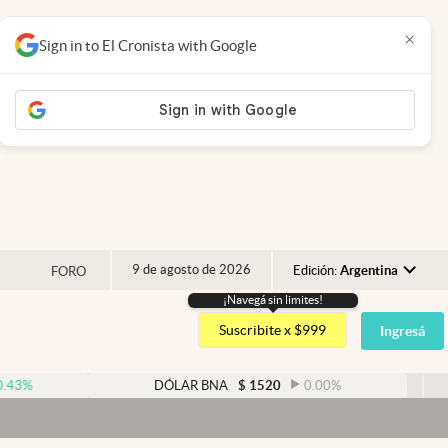
×
Sign in to El Cronista with Google
9 de agosto de 2026
Edición:
Argentina
FORO
¡Navegá sin limites!
Argentina
Suscribite x $999
Ingresá
España
México
DÓLAR BNA
$
1520
0.00
%
DÓL
USA
Colombia