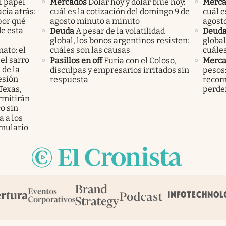
l papel
Mercados
Dólar hoy y dólar blue hoy:
Merca
cia atrás:
cuál es la cotización del domingo 9 de
cuál e
por qué
agosto minuto a minuto
agost
e esta
Deuda
A pesar de la volatilidad
Deud
global, los bonos argentinos resisten:
global
nato: el
cuáles son las causas
cuáles
el sarro
Pasillos en off
Furia con el Coloso,
Merca
 de la
disculpas y empresarios irritados sin
pesos:
esión
respuesta
recom
 Texas,
perder
rmitirán
o sin
 a los
mulario