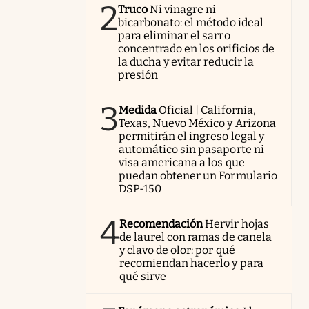
2
Truco
Ni vinagre ni
bicarbonato: el método ideal
para eliminar el sarro
concentrado en los orificios de
la ducha y evitar reducir la
presión
3
Medida
Oficial | California,
Texas, Nuevo México y Arizona
permitirán el ingreso legal y
automático sin pasaporte ni
visa americana a los que
puedan obtener un Formulario
DSP-150
4
Recomendación
Hervir hojas
de laurel con ramas de canela
y clavo de olor: por qué
recomiendan hacerlo y para
qué sirve