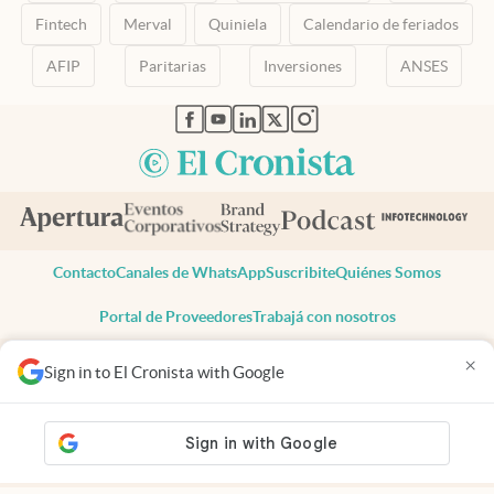
Fintech
Merval
Quiniela
Calendario de feriados
AFIP
Paritarias
Inversiones
ANSES
abre en nueva pestaña
abre en nueva pestaña
abre en nueva pestaña
abre en nueva pestaña
abre en nueva pestaña
Contacto
Canales de WhatsApp
Suscribite
Quiénes Somos
Portal de Proveedores
Trabajá con nosotros
Copyright 2025 cronista.com
×
Sign in to El Cronista with Google
Todos los derechos reservados
Términos y condiciones
Privacidad
Consentimiento
Tel:
+54 11 7078-3270