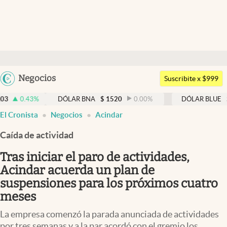
Últimas noticias
Dólar
Argentina
Negocios
Members
Suscribite x $999
España
Economía y Política
DÓLAR BNA
$
1520
0.00
%
DÓLAR BLUE
$
1525
-
México
El Cronista
Negocios
Acindar
Finanzas y Mercados
USA
Caída de actividad
Mercados Online
Colombia
Uruguay
Tras iniciar el paro de actividades,
Negocios
Acindar acuerda un plan de
Columnistas
suspensiones para los próximos cuatro
meses
Otras secciones
La empresa comenzó la parada anunciada de actividades
Apertura
por tres semanas y a la par acordó con el gremio los