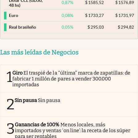
Dólar CCL (GD30,
0,87
%
$
1585,52
$
1576,89
48 hs)
0,08
%
$
1733,27
$
1731,97
Euro
0,05
%
$
295,03
$
294,82
Real brasileño
Las más leídas de Negocios
1
Giro
El traspié de la “última” marca de zapatillas: de
fabricar 1 millón de pares a vender 300.000
importadas
2
Sin pausa
Sin pausa
3
Ganancias de 100%
Menos locales, más
importados y ventas ‘on line’: la receta de los súper
para ser rentables