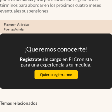
Infotechnology
términos para abordar en los próximos cuatro meses
eventuales suspensiones
Clase
Clima
Fuente: Acindar
Fuente: Acindar
Mundial 2026
Eventos Corporativos
¡Queremos conocerte!
El Cronista Studio
Registrate sin cargo
en El Cronista
Mediakit
para una experiencia a tu medida.
abre en nueva pestaña
Argentina
Quiero registrarme
Temas relacionados