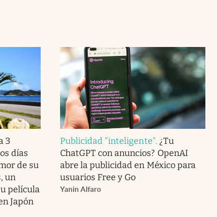
a 3
Publicidad "inteligente"
.
¿Tu
os días
ChatGPT con anuncios? OpenAI
amor de su
abre la publicidad en México para
, un
usuarios Free y Go
u película
Yanin Alfaro
 en Japón