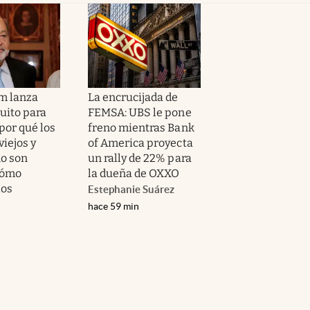
im lanza
La encrucijada de
uito para
FEMSA: UBS le pone
por qué los
freno mientras Bank
viejos y
of America proyecta
o son
un rally de 22% para
cómo
la dueña de OXXO
los
Estephanie Suárez
hace 59 min