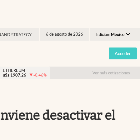
6 de agosto de 2026
Edición:
México
RAND STRATEGY
Argentina
Acceder
España
México
ETHEREUM
Ver más cotizaciones
u$s
1907,26
-0.46
%
USA
Colombia
Uruguay
nviene desactivar el