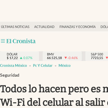
Últimas Noticias
ÚLTIMAS NOTICIAS
ACTUALIDAD
FINANZAS Y ECONOMÍA
DÓL
Actualidad
Finanzas y economía
Dólar y mercados
DÓLAR
BMV
S&P 500
Internacionales
$
17,22
0.07
%
66.525,18
-0.46
%
7723,55
Opinión
Cronista México
Pc Y Celular
México
Brand Strategy
Seguridad
Pc y celular
Todos lo hacen pero es m
Vida y estilo
Wi-Fi del celular al salir
Tv