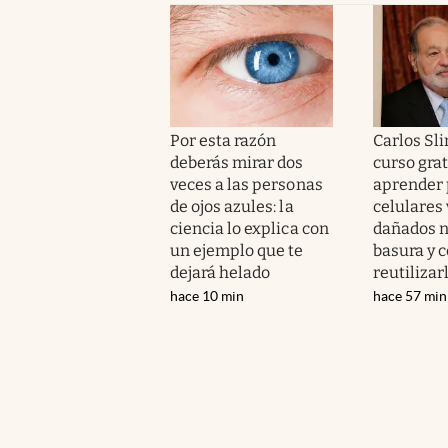
Por esta razón
Carlos Sl
deberás mirar dos
curso grat
veces a las personas
aprender 
de ojos azules: la
celulares 
ciencia lo explica con
dañados n
un ejemplo que te
basura y 
dejará helado
reutilizar
hace 10 min
hace 57 min