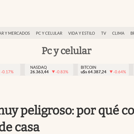
AR Y MERCADOS
PC Y CELULAR
VIDA Y ESTILO
TV
CLIMA
B
Pc y celular
NASDAQ
BITCOIN
-0.17
%
26.363,44
-0.83
%
u$s
64.387,24
-0.64
%
uy peligroso: por qué co
 de casa