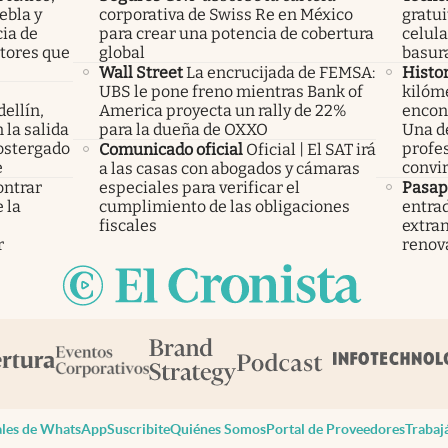
ebla y
corporativa de Swiss Re en México
gratui
cia de
para crear una potencia de cobertura
celula
ctores que
global
basura
Wall Street
La encrucijada de FEMSA:
Histor
UBS le pone freno mientras Bank of
kilóme
ellín,
America proyecta un rally de 22%
encont
 la salida
para la dueña de OXXO
Una d
ostergado
profes
Comunicado oficial
Oficial | El SAT irá
e
convir
a las casas con abogados y cámaras
ontrar
especiales para verificar el
Pasap
 la
cumplimiento de las obligaciones
entrad
s
fiscales
extran
r
renov
les de WhatsApp
Suscribite
Quiénes Somos
Portal de Proveedores
Trabaj