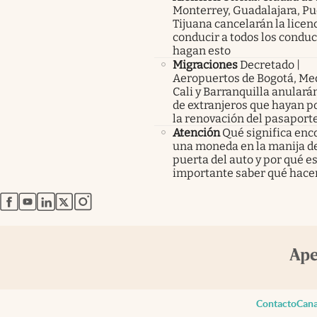
Monterrey, Guadalajara, Pu
Tijuana cancelarán la licen
conducir a todos los condu
hagan esto
Migraciones
Decretado |
Aeropuertos de Bogotá, Med
Cali y Barranquilla anularán
de extranjeros que hayan p
la renovación del pasaport
Atención
Qué significa enc
una moneda en la manija de
puerta del auto y por qué e
importante saber qué hace
abre en nueva pestaña
abre en nueva pestaña
abre en nueva pestaña
abre en nueva pestaña
abre en nueva pestaña
Contacto
Cana