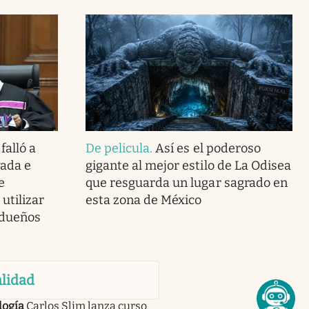
falló a
De pelicula
.
Así es el poderoso
vada e
gigante al mejor estilo de La Odisea
e
que resguarda un lugar sagrado en
utilizar
esta zona de México
 dueños
lidad
logía
Carlos Slim lanza curso