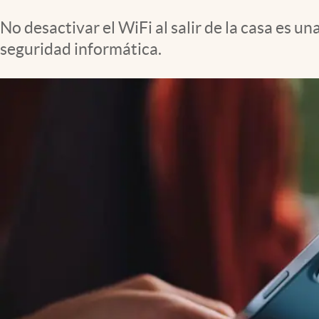
Clima
No desactivar el WiFi al salir de la casa es
Espiritualidad
seguridad informática.
Mediakit
abre en nueva pestaña