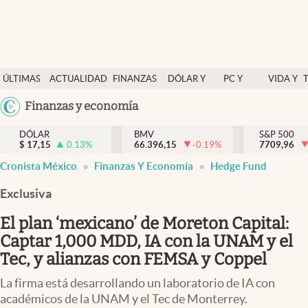
Últimas Noticias
ÚLTIMAS
ACTUALIDAD
FINANZAS
DÓLAR Y
PC Y
VIDA Y
Actualidad
NOTICIAS
Y
MERCADOS
CELULAR
ESTILO
Argentina
Finanzas y economía
Finanzas y economía
ECONOMÍA
España
Dólar y mercados
DÓLAR
BMV
S&P 500
$
17,15
0.13
%
66.396,15
-0.19
%
México
7709,96
Internacionales
Cronista México
Finanzas Y Economía
Hedge Fund
USA
Opinión
Colombia
Exclusiva
Uruguay
Brand Strategy
El plan ‘mexicano’ de Moreton Capital:
Pc y celular
Captar 1,000 MDD, IA con la UNAM y el
Tec, y alianzas con FEMSA y Coppel
Vida y estilo
La firma está desarrollando un laboratorio de IA con
Tv
académicos de la UNAM y el Tec de Monterrey.