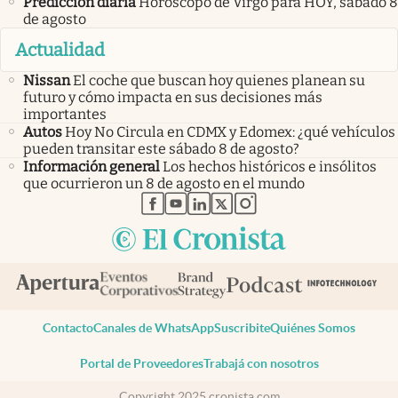
Predicción diaria
Horóscopo de Virgo para HOY, sábado 8
de agosto
Actualidad
Nissan
El coche que buscan hoy quienes planean su
futuro y cómo impacta en sus decisiones más
importantes
Autos
Hoy No Circula en CDMX y Edomex: ¿qué vehículos
pueden transitar este sábado 8 de agosto?
Información general
Los hechos históricos e insólitos
que ocurrieron un 8 de agosto en el mundo
abre en nueva pestaña
abre en nueva pestaña
abre en nueva pestaña
abre en nueva pestaña
abre en nueva pestaña
Contacto
Canales de WhatsApp
Suscribite
Quiénes Somos
Portal de Proveedores
Trabajá con nosotros
Copyright 2025 cronista.com