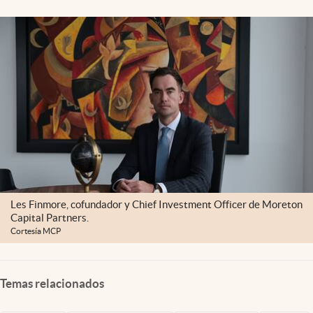
Clima
Espiritualidad
Mediakit
abre en nueva pestaña
México
Les Finmore, cofundador y Chief Investment Officer de Moreton
Capital Partners.
Cortesía MCP
Temas relacionados