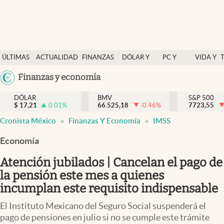
Últimas Noticias
ÚLTIMAS
ACTUALIDAD
FINANZAS
DÓLAR Y
PC Y
VIDA Y
Actualidad
NOTICIAS
Y
MERCADOS
CELULAR
ESTILO
Argentina
Finanzas y economía
Finanzas y economía
ECONOMÍA
España
Dólar y mercados
DÓLAR
BMV
S&P 500
$
17,21
0.01
%
66.525,18
-0.46
%
México
7723,55
Internacionales
Cronista México
Finanzas Y Economía
IMSS
USA
Opinión
Colombia
Economía
Uruguay
Brand Strategy
Atención jubilados | Cancelan el pago de
Pc y celular
la pensión este mes a quienes
incumplan este requisito indispensable
Vida y estilo
El Instituto Mexicano del Seguro Social suspenderá el
Tv
pago de pensiones en julio si no se cumple este trámite