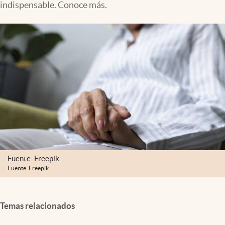
indispensable. Conoce más.
Clima
Espiritualidad
Mediakit
abre en nueva pestaña
México
Fuente: Freepik
Fuente: Freepik
Temas relacionados