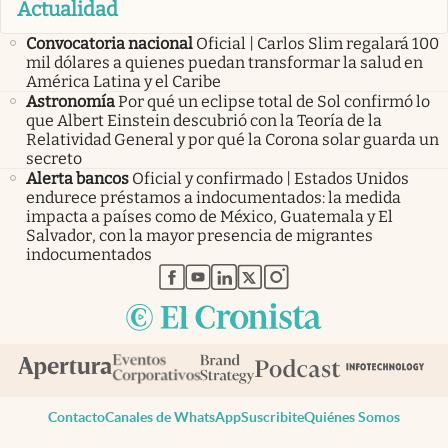
Actualidad
Convocatoria nacional
Oficial | Carlos Slim regalará 100
mil dólares a quienes puedan transformar la salud en
América Latina y el Caribe
Astronomía
Por qué un eclipse total de Sol confirmó lo
que Albert Einstein descubrió con la Teoría de la
Relatividad General y por qué la Corona solar guarda un
secreto
Alerta bancos
Oficial y confirmado | Estados Unidos
endurece préstamos a indocumentados: la medida
impacta a países como de México, Guatemala y El
Salvador, con la mayor presencia de migrantes
indocumentados
abre en nueva pestaña
abre en nueva pestaña
abre en nueva pestaña
abre en nueva pestaña
abre en nueva pestaña
Contacto
Canales de WhatsApp
Suscribite
Quiénes Somos