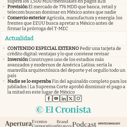
supera los 1,500 MDD mensuales en pagos B2B
Previsión
El mercado de 776 MDD que banca, retail y
telecom buscan dominar en México antes que nadie
Comercio exterior
Agrícola, manufactura y energía: los
frentes que EEUU busca apretar a México antes de
firmar la prórroga del T-MEC
Actualidad
CONTENIDO ESPECIAL EXTERNO
Pedir una tarjeta de
crédito digital: ventajas y lo que conviene revisar
Inversión
Construyen uno de los estadios más
avanzados y modernos de América Latina: sería la
maravilla arquitectónica del deporte y el orgullo todo un
país
Nadie se lo esperaba
Fin del aguinaldo completo para los
jubilados | La Suprema Corte aprobó disminuir el pago a
la mitad en este lugar de México
abre en nueva pestaña
abre en nueva pestaña
abre en nueva pestaña
abre en nueva pestaña
abre en nueva pestaña