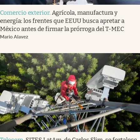
Comercio exterior
.
Agrícola, manufactura y
energía: los frentes que EEUU busca apretar a
México antes de firmar la prórroga del T-MEC
Mario Alavez
Telecom
.
SITES LatAm, de Carlos Slim, se fortalece