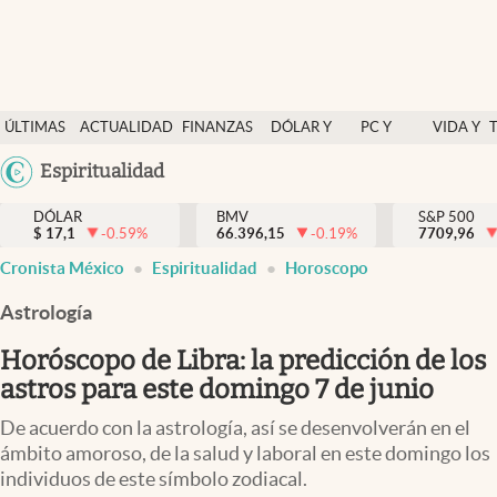
Últimas Noticias
ÚLTIMAS
ACTUALIDAD
FINANZAS
DÓLAR Y
PC Y
VIDA Y
Actualidad
NOTICIAS
Y
MERCADOS
CELULAR
ESTILO
Argentina
Espiritualidad
Finanzas y economía
ECONOMÍA
España
Dólar y mercados
DÓLAR
BMV
S&P 500
$
17,1
-0.59
%
66.396,15
-0.19
%
México
7709,96
Internacionales
Cronista México
Espiritualidad
Horoscopo
USA
Opinión
Colombia
Astrología
Uruguay
Brand Strategy
Horóscopo de Libra: la predicción de los
Pc y celular
astros para este domingo 7 de junio
Vida y estilo
De acuerdo con la astrología, así se desenvolverán en el
ámbito amoroso, de la salud y laboral en este domingo los
Tv
individuos de este símbolo zodiacal.