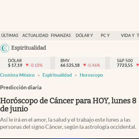
Últimas Noticias
ÚLTIMAS
ACTUALIDAD
FINANZAS
DÓLAR Y
PC Y
VIDA Y
Actualidad
NOTICIAS
Y
MERCADOS
CELULAR
ESTILO
Argentina
Espiritualidad
Finanzas y economía
ECONOMÍA
España
Dólar y mercados
DÓLAR
BMV
S&P 500
$
17,19
-0.10
%
66.525,18
-0.46
%
México
7723,55
Internacionales
Cronista México
Espiritualidad
Horoscopo
USA
Opinión
Colombia
Predicción diaria
Uruguay
Brand Strategy
Horóscopo de Cáncer para HOY, lunes 8
Pc y celular
de junio
Vida y estilo
Así le irá en el amor, la salud y el trabajo este lunes a las
personas del signo Cáncer, según la astrología occidental.
Tv