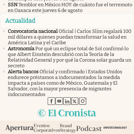
SSN
Temblor en México HOY: de cuánto fue el terremoto
en Oaxaca este jueves 6 de agosto
Actualidad
Convocatoria nacional
Oficial | Carlos Slim regalará 100
mil dólares a quienes puedan transformar la salud en
América Latina y el Caribe
Astronomía
Por qué un eclipse total de Sol confirmó lo
que Albert Einstein descubrió con la Teoría de la
Relatividad General y por qué la Corona solar guarda un
secreto
Alerta bancos
Oficial y confirmado | Estados Unidos
endurece préstamos a indocumentados: la medida
impacta a países como de México, Guatemala y El
Salvador, con la mayor presencia de migrantes
indocumentados
abre en nueva pestaña
abre en nueva pestaña
abre en nueva pestaña
abre en nueva pestaña
abre en nueva pestaña