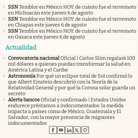
SSN
Temblor en México HOY: de cuánto fue el terremoto
en Michoacán este jueves 6 de agosto
SSN
Temblor en México HOY: de cuánto fue el terremoto
en Chiapas este jueves 6 de agosto
SSN
Temblor en México HOY: de cuánto fue el terremoto
en Oaxaca este jueves 6 de agosto
Actualidad
Convocatoria nacional
Oficial | Carlos Slim regalará 100
mil dólares a quienes puedan transformar la salud en
América Latina y el Caribe
Astronomía
Por qué un eclipse total de Sol confirmó lo
que Albert Einstein descubrió con la Teoría de la
Relatividad General y por qué la Corona solar guarda un
secreto
Alerta bancos
Oficial y confirmado | Estados Unidos
endurece préstamos a indocumentados: la medida
impacta a países como de México, Guatemala y El
Salvador, con la mayor presencia de migrantes
indocumentados
abre en nueva pestaña
abre en nueva pestaña
abre en nueva pestaña
abre en nueva pestaña
abre en nueva pestaña