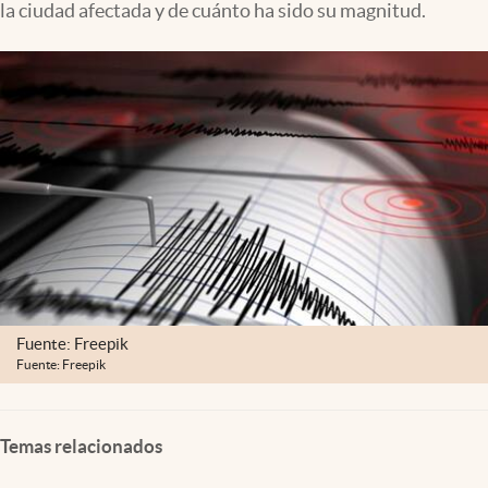
la ciudad afectada y de cuánto ha sido su magnitud.
Clima
Espiritualidad
Mediakit
abre en nueva pestaña
México
Fuente: Freepik
Fuente: Freepik
Temas relacionados