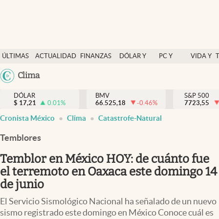
Últimas Noticias
ÚLTIMAS
ACTUALIDAD
FINANZAS
DÓLAR Y
PC Y
VIDA Y
Actualidad
NOTICIAS
Y
MERCADOS
CELULAR
ESTILO
Argentina
Clima
Finanzas y economía
ECONOMÍA
España
Dólar y mercados
DÓLAR
BMV
S&P 500
$
17,21
0.01
%
66.525,18
-0.46
%
México
7723,55
Internacionales
Cronista México
Clima
Catastrofe-Natural
USA
Opinión
Colombia
Temblores
Uruguay
Brand Strategy
Temblor en México HOY: de cuánto fue
Pc y celular
el terremoto en Oaxaca este domingo 14
de junio
Vida y estilo
El Servicio Sismológico Nacional ha señalado de un nuevo
Tv
sismo registrado este domingo en México Conoce cuál es