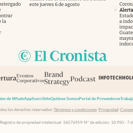
ostergado
Coron
este jueves 6 de agosto
e
Alert
ontrar
Estad
 la
a ind
s
impac
r
Guatem
mayor
indoc
les de WhatsApp
Suscribite
Quiénes Somos
Portal de Proveedores
Trabaj
dos los derechos reservados
Términos y condiciones
Privacidad
Consen
 Registro de propiedad intelectual: 56576959
N° de edición: 10.950 - 7 