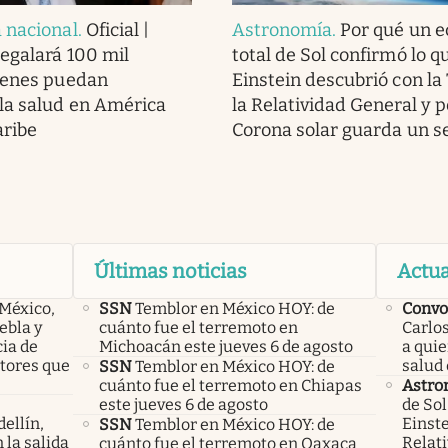
 nacional
.
Oficial |
Astronomía
.
Por qué un e
regalará 100 mil
total de Sol confirmó lo q
ienes puedan
Einstein descubrió con la
la salud en América
la Relatividad General y p
aribe
Corona solar guarda un s
Últimas noticias
Actua
 México,
SSN
Temblor en México HOY: de
Convo
ebla y
cuánto fue el terremoto en
Carlos
cia de
Michoacán este jueves 6 de agosto
a qui
ctores que
salud 
SSN
Temblor en México HOY: de
cuánto fue el terremoto en Chiapas
Astro
este jueves 6 de agosto
de Sol
ellín,
Einste
SSN
Temblor en México HOY: de
 la salida
Relati
cuánto fue el terremoto en Oaxaca