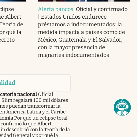
clipse
Alerta bancos
.
Oficial y confirmado
ue Albert
| Estados Unidos endurece
 Teoría de
préstamos a indocumentados: la
or qué la
medida impacta a países como de
ecreto
México, Guatemala y El Salvador,
con la mayor presencia de
migrantes indocumentados
lidad
catoria nacional
Oficial |
 Slim regalará 100 mil dólares
enes puedan transformar la
en América Latina y el Caribe
nomía
Por qué un eclipse total
 confirmó lo que Albert
in descubrió con la Teoría de la
vidad General y por qué la