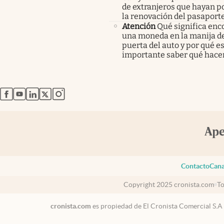
de extranjeros que hayan p
la renovación del pasaport
Atención
Qué significa enc
una moneda en la manija de
puerta del auto y por qué e
importante saber qué hace
abre en nueva pestaña
abre en nueva pestaña
abre en nueva pestaña
abre en nueva pestaña
abre en nueva pestaña
Contacto
Cana
Copyright 2025 cronista.com
To
cronista.com
es propiedad de El Cronista Comercial S.A
México