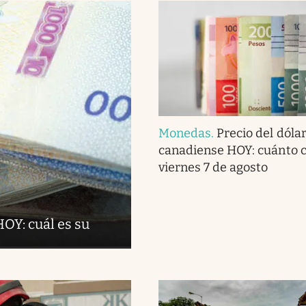
Monedas
.
Precio del dóla
canadiense HOY: cuánto c
viernes 7 de agosto
OY: cuál es su