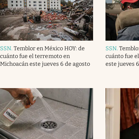
SSN
.
Temblor en México HOY: de
SSN
.
Temblo
cuánto fue el terremoto en
cuánto fue e
Michoacán este jueves 6 de agosto
este jueves 