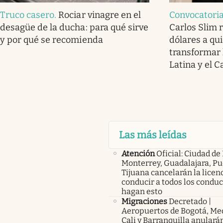
Truco casero
.
Rociar vinagre en el
Convocatoria
desagüe de la ducha: para qué sirve
Carlos Slim 
y por qué se recomienda
dólares a qu
transformar 
Latina y el C
Las más leídas
Atención
Oficial: Ciudad de
Monterrey, Guadalajara, Pu
Tijuana cancelarán la licen
conducir a todos los condu
hagan esto
Migraciones
Decretado |
Aeropuertos de Bogotá, Med
Cali y Barranquilla anularán