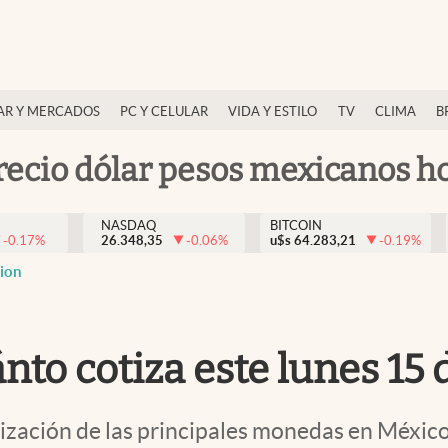
AR Y MERCADOS
PC Y CELULAR
VIDA Y ESTILO
TV
CLIMA
B
recio dólar pesos mexicanos h
NASDAQ
BITCOIN
-0.17
%
26.348,35
-0.06
%
u$s
64.283,21
-0.19
%
cion
nto cotiza este lunes 15 
ización de las principales monedas en México