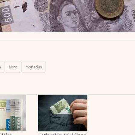
o
euro
monedas