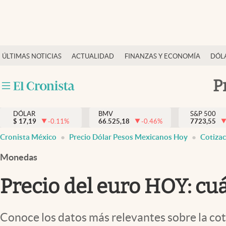
Últimas Noticias
ÚLTIMAS NOTICIAS
ACTUALIDAD
FINANZAS Y ECONOMÍA
DÓL
Actualidad
Finanzas y economía
P
Dólar y mercados
DÓLAR
BMV
S&P 500
Internacionales
$
17,19
-0.11
%
66.525,18
-0.46
%
7723,55
Opinión
Cronista México
Precio Dólar Pesos Mexicanos Hoy
Cotiza
Brand Strategy
Monedas
Pc y celular
Precio del euro HOY: cuá
Vida y estilo
Tv
Conoce los datos más relevantes sobre la cot