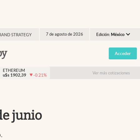
7 de agosto de 2026
Edición:
México
RAND STRATEGY
Argentina
oy
Acceder
España
México
ETHEREUM
Ver más cotizaciones
u$s
1902,39
-0.21
%
USA
Colombia
Uruguay
de junio
.