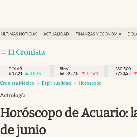
Últimas Noticias
ÚLTIMAS NOTICIAS
ACTUALIDAD
FINANZAS Y ECONOMÍA
DÓL
Actualidad
Finanzas y economía
Dólar y mercados
DÓLAR
BMV
S&P 500
Internacionales
$
17,21
0.00
%
66.525,18
-0.46
%
7723,55
Opinión
Cronista México
Espiritualidad
Horoscopo
Brand Strategy
Astrología
Pc y celular
Horóscopo de Acuario: la
Vida y estilo
de junio
Tv