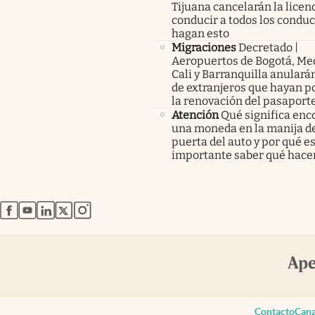
Tijuana cancelarán la licen
conducir a todos los condu
hagan esto
Migraciones
Decretado |
Aeropuertos de Bogotá, Med
Cali y Barranquilla anularán
de extranjeros que hayan p
la renovación del pasaport
Atención
Qué significa enc
una moneda en la manija de
puerta del auto y por qué e
importante saber qué hace
abre en nueva pestaña
abre en nueva pestaña
abre en nueva pestaña
abre en nueva pestaña
abre en nueva pestaña
Contacto
Cana