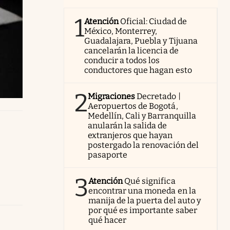
1
Atención
Oficial: Ciudad de
México, Monterrey,
Guadalajara, Puebla y Tijuana
cancelarán la licencia de
conducir a todos los
conductores que hagan esto
2
Migraciones
Decretado |
Aeropuertos de Bogotá,
Medellín, Cali y Barranquilla
anularán la salida de
extranjeros que hayan
postergado la renovación del
pasaporte
3
Atención
Qué significa
encontrar una moneda en la
manija de la puerta del auto y
por qué es importante saber
qué hacer