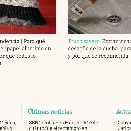
endencia | Para qué
Truco casero
.
Rociar vina
er papel aluminio en
desagüe de la ducha: para
or qué todos lo
y por qué se recomienda
n
Últimas noticias
Actua
 México,
SSN
Temblor en México HOY: de
Convo
ebla y
cuánto fue el terremoto en
Carlos