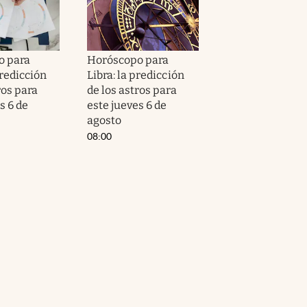
o para
Horóscopo para
predicción
Libra: la predicción
ros para
de los astros para
s 6 de
este jueves 6 de
agosto
08:00