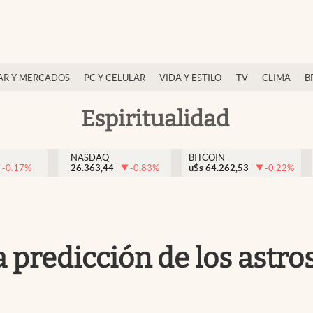
AR Y MERCADOS
PC Y CELULAR
VIDA Y ESTILO
TV
CLIMA
B
Espiritualidad
NASDAQ
BITCOIN
-0.17
%
26.363,44
-0.83
%
u$s
64.262,53
-0.22
%
 predicción de los astro