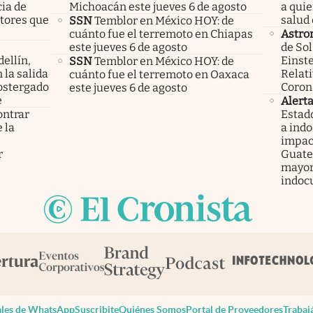
cia de
Michoacán este jueves 6 de agosto
a qui
ctores que
salud 
SSN
Temblor en México HOY: de
cuánto fue el terremoto en Chiapas
Astro
este jueves 6 de agosto
de Sol
ellín,
Einste
SSN
Temblor en México HOY: de
 la salida
Relati
cuánto fue el terremoto en Oaxaca
ostergado
Coron
este jueves 6 de agosto
e
Alert
ontrar
Estad
 la
a ind
s
impac
r
Guatem
mayor
indoc
les de WhatsApp
Suscribite
Quiénes Somos
Portal de Proveedores
Trabaj