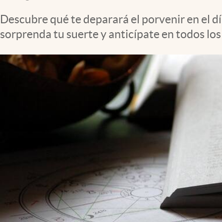
Clima
Descubre qué te deparará el porvenir en el d
Espiritualidad
sorprenda tu suerte y anticípate en todos lo
Mediakit
abre en nueva pestaña