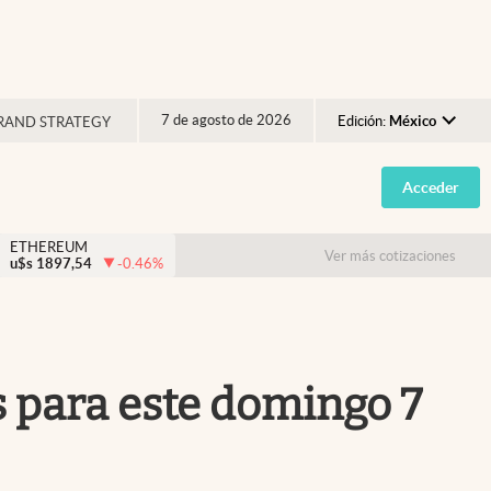
7 de agosto de 2026
Edición:
México
RAND STRATEGY
Argentina
Acceder
España
México
ETHEREUM
Ver más cotizaciones
u$s
1897,54
-0.46
%
USA
Colombia
Uruguay
s para este domingo 7