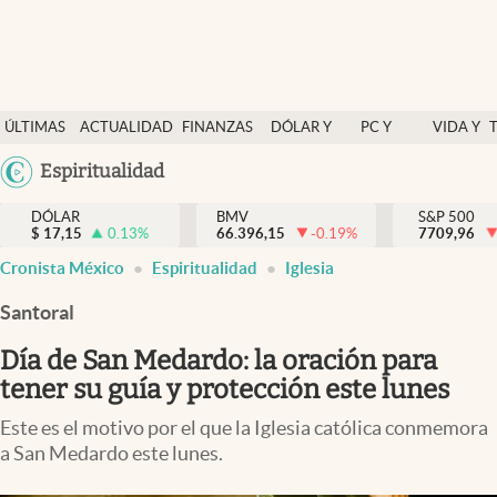
Últimas Noticias
ÚLTIMAS
ACTUALIDAD
FINANZAS
DÓLAR Y
PC Y
VIDA Y
Actualidad
NOTICIAS
Y
MERCADOS
CELULAR
ESTILO
Argentina
Espiritualidad
Finanzas y economía
ECONOMÍA
España
Dólar y mercados
DÓLAR
BMV
S&P 500
$
17,15
0.13
%
66.396,15
-0.19
%
México
7709,96
Internacionales
Cronista México
Espiritualidad
Iglesia
USA
Opinión
Colombia
Santoral
Uruguay
Brand Strategy
Día de San Medardo: la oración para
Pc y celular
tener su guía y protección este lunes
Vida y estilo
Este es el motivo por el que la Iglesia católica conmemora
a San Medardo este lunes.
Tv