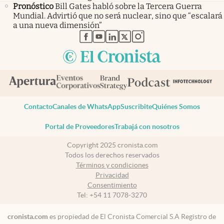
Pronóstico
Bill Gates habló sobre la Tercera Guerra
Mundial. Advirtió que no será nuclear, sino que “escalará
a una nueva dimensión”
abre en nueva pestaña
abre en nueva pestaña
abre en nueva pestaña
abre en nueva pestaña
abre en nueva pestaña
Contacto
Canales de WhatsApp
Suscribite
Quiénes Somos
Portal de Proveedores
Trabajá con nosotros
Copyright 2025 cronista.com
Todos los derechos reservados
Términos y condiciones
Privacidad
Consentimiento
Tel:
+54 11 7078-3270
cronista.com
es propiedad de El Cronista Comercial S.A Registro de