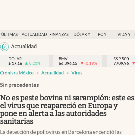
Últimas Noticias
ÚLTIMAS
ACTUALIDAD
FINANZAS
DÓLAR Y
PC Y
VIDA Y
Actualidad
NOTICIAS
Y
MERCADOS
CELULAR
ESTILO
Argentina
Actualidad
Finanzas y economía
ECONOMÍA
España
Dólar y mercados
DÓLAR
BMV
S&P 500
$
17,16
0.21
%
66.396,15
-0.19
%
México
7709,96
Internacionales
Cronista México
Actualidad
Virus
USA
Opinión
Colombia
Sin precedentes
Uruguay
Brand Strategy
No es peste bovina ni sarampión: este es
Pc y celular
el virus que reapareció en Europa y
pone en alerta a las autoridades
Vida y estilo
sanitarias
Tv
La detección de poliovirus en Barcelona encendió las