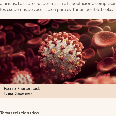
alarmas. Las autoridades instan a la población a completar
Clima
los esquemas de vacunación para evitar un posible brote.
Espiritualidad
Mediakit
abre en nueva pestaña
México
Fuente: Shutterstock
Fuente: Shutterstock
Temas relacionados