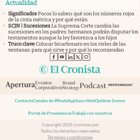
Actualidad
Significados
Pocos lo saben: qué son los números rojos
de la cinta métrica y por qué están
SCJN | Sucesiones
La Suprema Corte cambia las
sucesiones en los padres: hermanos podrán disputar los
testamentos aunque la ley favorezca a los hijos
Truco clave
Colocar bicarbonato en los rieles de las
ventanas: para qué sirve y por qué lo recomiendan
abre en nueva pestaña
abre en nueva pestaña
abre en nueva pestaña
abre en nueva pestaña
abre en nueva pestaña
Contacto
Canales de WhatsApp
Suscribite
Quiénes Somos
Portal de Proveedores
Trabajá con nosotros
Copyright 2025 cronista.com
Todos los derechos reservados
Términos y condiciones