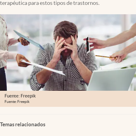
terapéutica para estos tipos de trastornos.
Clima
Espiritualidad
Mediakit
abre en nueva pestaña
México
Fuente: Freepik
Fuente: Freepik
Temas relacionados