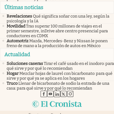
Últimas noticias
Revelaciones
Qué significa soñar con una ley, según la
psicología y la IA
Movilidad
Tras superar 100 millones de viajes en el
primer semestre, inDrive abre centro presencial para
conductores en CDMX
Automotriz
Mazda, Mercedes-Benz y Nissan le ponen
freno de mano a la producción de autos en México
Actualidad
Soluciones caseras
Tirar el café usado en el inodoro: para
qué sirve y por qué lo recomiendan
Hogar
Mezclar hojas de laurel con bicarbonato: para qué
sirve y por qué ya se aplica en los hogares
Truco
Llenar de bicarbonato de sodio la entrada de una
casa: para qué sirve y por qué lo recomiendan
abre en nueva pestaña
abre en nueva pestaña
abre en nueva pestaña
abre en nueva pestaña
abre en nueva pestaña