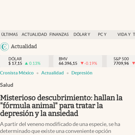
Últimas Noticias
ÚLTIMAS
ACTUALIDAD
FINANZAS
DÓLAR Y
PC Y
VIDA Y
Actualidad
NOTICIAS
Y
MERCADOS
CELULAR
ESTILO
Argentina
Actualidad
Finanzas y economía
ECONOMÍA
España
Dólar y mercados
DÓLAR
BMV
S&P 500
$
17,15
0.13
%
66.396,15
-0.19
%
México
7709,96
Internacionales
Cronista México
Actualidad
Depresión
USA
Opinión
Colombia
Salud
Uruguay
Brand Strategy
Misterioso descubrimiento: hallan la
Pc y celular
"fórmula animal" para tratar la
depresión y la ansiedad
Vida y estilo
A partir del veneno modificado de una especie, se ha
Tv
determinado que existe una conveniente opción