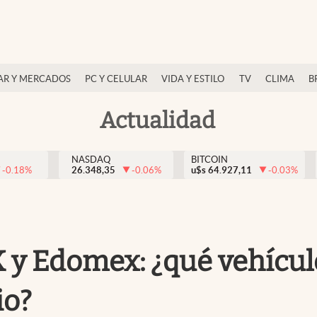
AR Y MERCADOS
PC Y CELULAR
VIDA Y ESTILO
TV
CLIMA
B
Actualidad
NASDAQ
BITCOIN
-0.18
%
26.348,35
-0.06
%
u$s
64.927,11
-0.03
%
 y Edomex: ¿qué vehícul
io?