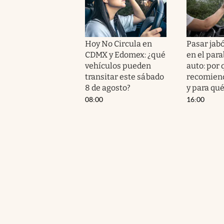
Hoy No Circula en
Pasar jab
CDMX y Edomex: ¿qué
en el para
vehículos pueden
auto: por 
transitar este sábado
recomien
8 de agosto?
y para qué
08:00
16:00