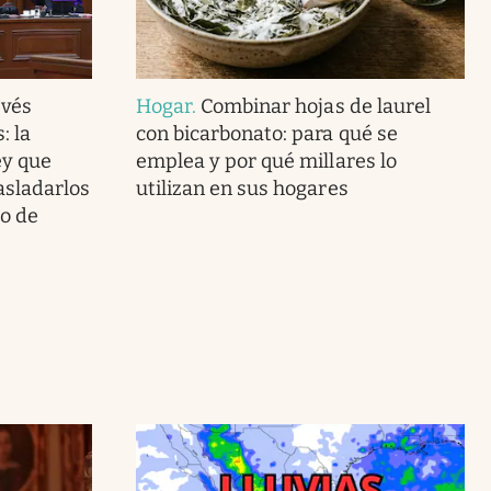
vés
Hogar
.
Combinar hojas de laurel
: la
con bicarbonato: para qué se
ey que
emplea y por qué millares lo
asladarlos
utilizan en sus hogares
go de