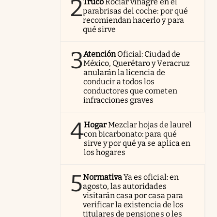
2
Truco
Rociar vinagre en el
parabrisas del coche: por qué
recomiendan hacerlo y para
qué sirve
3
Atención
Oficial: Ciudad de
México, Querétaro y Veracruz
anularán la licencia de
conducir a todos los
conductores que cometen
infracciones graves
4
Hogar
Mezclar hojas de laurel
con bicarbonato: para qué
sirve y por qué ya se aplica en
los hogares
5
Normativa
Ya es oficial: en
agosto, las autoridades
visitarán casa por casa para
verificar la existencia de los
titulares de pensiones o les