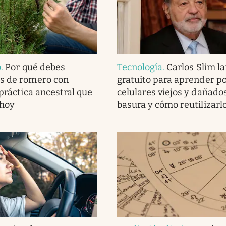
o
.
Por qué debes
Tecnología
.
Carlos Slim l
as de romero con
gratuito para aprender po
 práctica ancestral que
celulares viejos y dañado
 hoy
basura y cómo reutilizarl