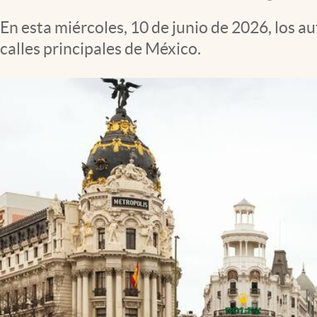
Clima
En esta miércoles, 10 de junio de 2026, los a
Espiritualidad
calles principales de México.
Mediakit
abre en nueva pestaña