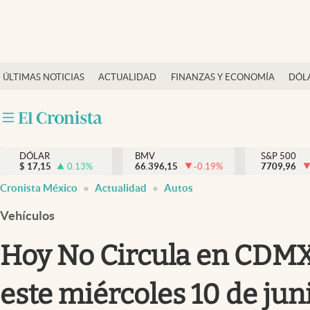
Últimas Noticias
ÚLTIMAS NOTICIAS
ACTUALIDAD
FINANZAS Y ECONOMÍA
DÓL
Actualidad
Finanzas y economía
Dólar y mercados
DÓLAR
BMV
S&P 500
Internacionales
$
17,15
0.13
%
66.396,15
-0.19
%
7709,96
Opinión
Cronista México
Actualidad
Autos
Brand Strategy
Vehículos
Pc y celular
Hoy No Circula en CDMX
Vida y estilo
este miércoles 10 de jun
Tv