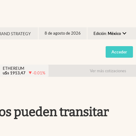
8 de agosto de 2026
Edición:
México
RAND STRATEGY
Argentina
Acceder
España
México
ETHEREUM
Ver más cotizaciones
u$s
1913,47
-0.01
%
USA
Colombia
Uruguay
os pueden transitar