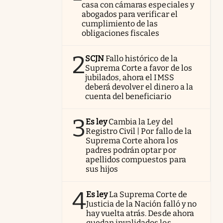
casa con cámaras especiales y
abogados para verificar el
cumplimiento de las
obligaciones fiscales
2
SCJN
Fallo histórico de la
Suprema Corte a favor de los
jubilados, ahora el IMSS
deberá devolver el dinero a la
cuenta del beneficiario
3
Es ley
Cambia la Ley del
Registro Civil | Por fallo de la
Suprema Corte ahora los
padres podrán optar por
apellidos compuestos para
sus hijos
4
Es ley
La Suprema Corte de
Justicia de la Nación falló y no
hay vuelta atrás. Desde ahora
quedan invalidados los