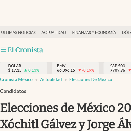
Últimas Noticias
ÚLTIMAS NOTICIAS
ACTUALIDAD
FINANZAS Y ECONOMÍA
DÓL
Actualidad
Finanzas y economía
Dólar y mercados
DÓLAR
BMV
S&P 500
Internacionales
$
17,15
0.13
%
66.396,15
-0.19
%
7709,96
Opinión
Cronista México
Actualidad
Elecciones De México
Brand Strategy
Candidatos
Pc y celular
Elecciones de México 202
Vida y estilo
Xóchitl Gálvez y Jorge Á
Tv