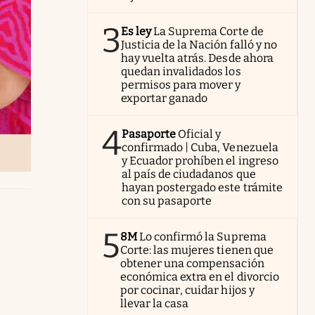
3
Es ley
La Suprema Corte de
Justicia de la Nación falló y no
hay vuelta atrás. Desde ahora
quedan invalidados los
permisos para mover y
exportar ganado
4
Pasaporte
Oficial y
confirmado | Cuba, Venezuela
y Ecuador prohíben el ingreso
al país de ciudadanos que
hayan postergado este trámite
con su pasaporte
5
8M
Lo confirmó la Suprema
Corte: las mujeres tienen que
obtener una compensación
económica extra en el divorcio
por cocinar, cuidar hijos y
llevar la casa