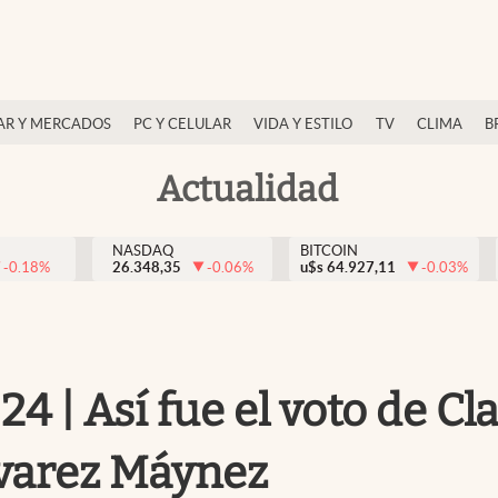
AR Y MERCADOS
PC Y CELULAR
VIDA Y ESTILO
TV
CLIMA
B
Actualidad
NASDAQ
BITCOIN
-0.18
%
26.348,35
-0.06
%
u$s
64.927,11
-0.03
%
4 | Así fue el voto de C
lvarez Máynez