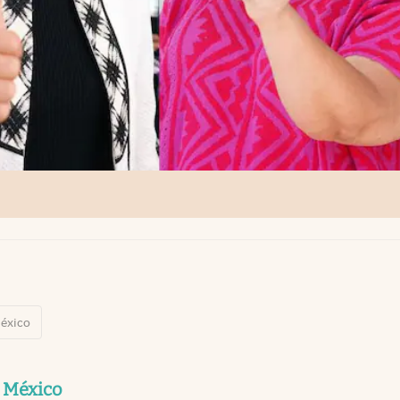
éxico
e México