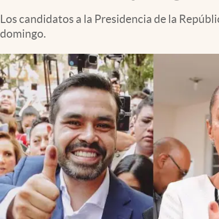
Clima
Los candidatos a la Presidencia de la Repúbl
Espiritualidad
domingo.
Mediakit
abre en nueva pestaña