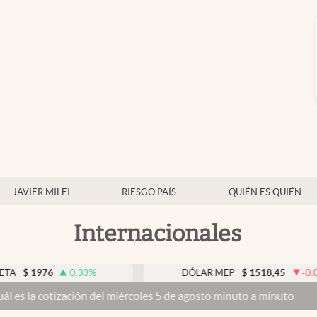
JAVIER MILEI
RIESGO PAÍS
QUIÉN ES QUIÉN
Internacionales
6
0.33
%
DÓLAR MEP
$
1518,45
-0.05
%
ación del miércoles 5 de agosto minuto a minuto