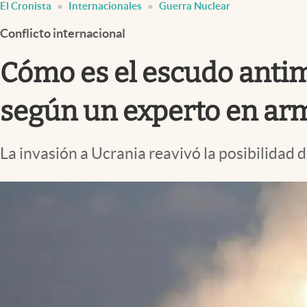
El Cronista
Internacionales
Guerra Nuclear
Infotechnology
Conflicto internacional
Clase
Clima
Cómo es el escudo antimi
Mundial 2026
según un experto en ar
Eventos Corporativos
El Cronista Studio
La invasión a Ucrania reavivó la posibilidad d
Mediakit
abre en nueva pestaña