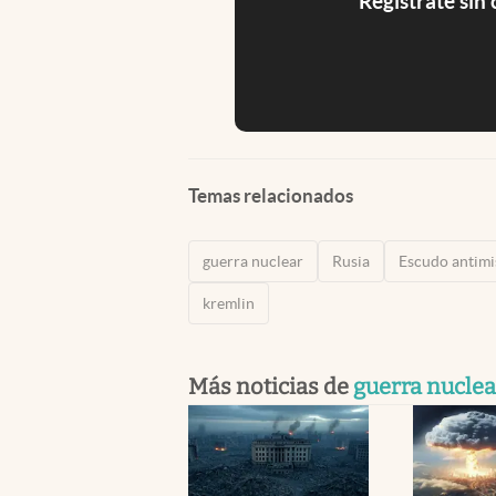
Registrate sin
Temas relacionados
guerra nuclear
Rusia
Escudo antimi
kremlin
Más noticias de
guerra nuclea