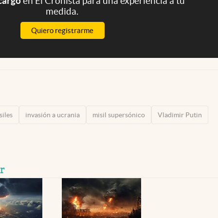
 cargo
en El Cronista para una experiencia a tu
medida.
Quiero registrarme
siles
invasión a ucrania
misil supersónico
Vladimir Putin
r