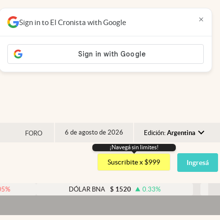
×
Sign in to El Cronista with Google
6 de agosto de 2026
Edición:
Argentina
FORO
¡Navegá sin limites!
Argentina
Suscribite x $999
Ingresá
España
México
DÓLAR BNA
$
1520
0.33
%
DÓLAR 
USA
Colombia