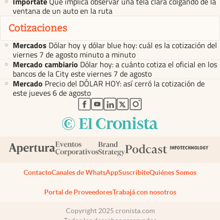
Importate
Qué implica observar una tela clara colgando de la
ventana de un auto en la ruta
Cotizaciones
Mercados
Dólar hoy y dólar blue hoy: cuál es la cotización del
viernes 7 de agosto minuto a minuto
Mercado cambiario
Dólar hoy: a cuánto cotiza el oficial en los
bancos de la City este viernes 7 de agosto
Mercado
Precio del DÓLAR HOY: así cerró la cotización de
este jueves 6 de agosto
abre en nueva pestaña
abre en nueva pestaña
abre en nueva pestaña
abre en nueva pestaña
abre en nueva pestaña
Contacto
Canales de WhatsApp
Suscribite
Quiénes Somos
Portal de Proveedores
Trabajá con nosotros
Copyright 2025 cronista.com