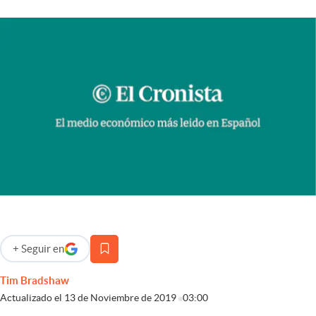
Infotechnology
Clase
Clima
Mundial 2026
Eventos Corporativos
El Cronista Studio
Mediakit
abre en nueva pestaña
Argentina
+
Seguir
en
abre en nueva pestaña
Tim Bradshaw
Actualizado el
13 de Noviembre de 2019
03:00