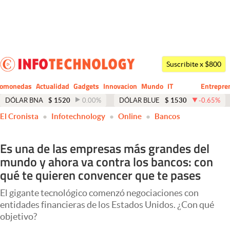
Últimas noticias
Dólar
Suscribite x $800
Members
tomonedas
Actualidad
Gadgets
Innovacion
Mundo
IT
Entrepre
CIO
Business
Economía y Política
DÓLAR BNA
$
1520
0.00
%
DÓLAR BLUE
$
1530
-0.65
%
El Cronista
Infotechnology
Online
Bancos
Finanzas y Mercados
Mercados Online
Es una de las empresas más grandes del
mundo y ahora va contra los bancos: con
Negocios
qué te quieren convencer que te pases
Columnistas
El gigante tecnológico comenzó negociaciones con
Otras secciones
entidades financieras de los Estados Unidos. ¿Con qué
objetivo?
Apertura