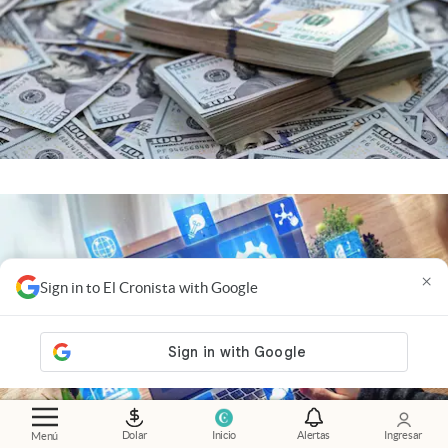
×
Sign in to El Cronista with Google
Dolar
Inicio
Alertas
Ingresar
Menú