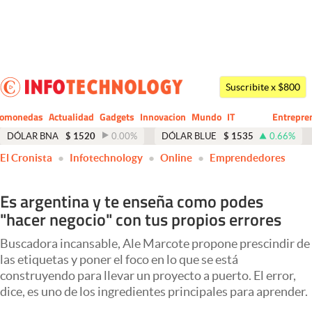
Últimas noticias
Dólar
Suscribite x $800
Members
tomonedas
Actualidad
Gadgets
Innovacion
Mundo
IT
Entrepre
CIO
Business
Economía y Política
DÓLAR BNA
$
1520
0.00
%
DÓLAR BLUE
$
1535
0.66
%
El Cronista
Infotechnology
Online
Emprendedores
Finanzas y Mercados
Mercados Online
Es argentina y te enseña como podes
"hacer negocio" con tus propios errores
Negocios
Columnistas
Buscadora incansable, Ale Marcote propone prescindir de
las etiquetas y poner el foco en lo que se está
Otras secciones
construyendo para llevar un proyecto a puerto. El error,
dice, es uno de los ingredientes principales para aprender.
Apertura