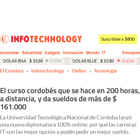
Últimas noticias
Dólar
Suscribite x $800
Members
tomonedas
Actualidad
Gadgets
Innovacion
Mundo
IT
Entrepre
CIO
Business
Economía y Política
DÓLAR BNA
$
1520
0.00
%
DÓLAR BLUE
$
1530
-0.65
%
El Cronista
Infotechnology
Online
Tecnología
Finanzas y Mercados
Mercados Online
El curso cordobés que se hace en 200 horas,
a distancia, y da sueldos de más de $
Negocios
161.000
Columnistas
La Universidad Tecnológica Nacional de Córdoba lanzó
Otras secciones
una nueva diplomatura 100% online: por qué las carreras
IT son las mejor opción y podés pedir un mejor sueldo.
Apertura