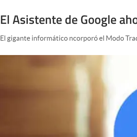
Infotechnology
El Asistente de Google ah
Clase
Clima
El gigante informático ncorporó el Modo Tra
Mundial 2026
Eventos Corporativos
El Cronista Studio
Mediakit
abre en nueva pestaña