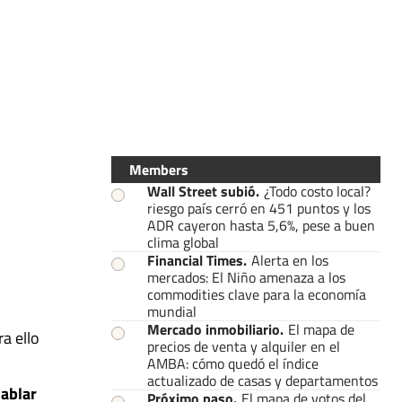
Members
Wall Street subió
.
¿Todo costo local?
riesgo país cerró en 451 puntos y los
ADR cayeron hasta 5,6%, pese a buen
clima global
Financial Times
.
Alerta en los
mercados: El Niño amenaza a los
commodities clave para la economía
mundial
Mercado inmobiliario
.
El mapa de
ra ello
precios de venta y alquiler en el
AMBA: cómo quedó el índice
actualizado de casas y departamentos
ablar
Próximo paso
.
El mapa de votos del