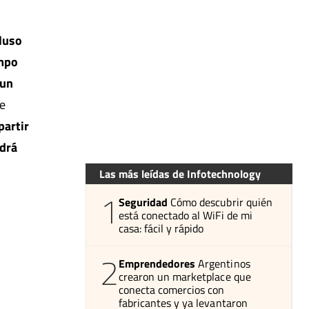
cluso
empo
 un
se
partir
odrá
Las más leídas de Infotechnology
1
Seguridad
Cómo descubrir quién
está conectado al WiFi de mi
casa: fácil y rápido
2
Emprendedores
Argentinos
crearon un marketplace que
conecta comercios con
fabricantes y ya levantaron