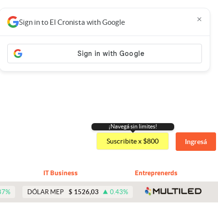
×
Sign in to El Cronista with Google
¡Navegá sin limites!
Suscribite x $800
Ingresá
IT Business
Entreprenerds
abre 
87
%
DÓLAR MEP
$
1526,03
0.43
%