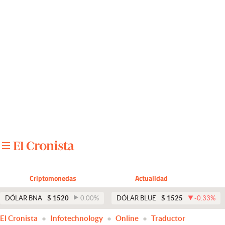
Últimas noticias
Dólar
Members
Economía y Política
Finanzas y Mercados
Mercados Online
Negocios
Columnistas
Criptomonedas
Actualidad
Otras secciones
DÓLAR BNA
$
1520
0.00
%
DÓLAR BLUE
$
1525
-0.33
%
Apertura
El Cronista
Infotechnology
Online
Traductor