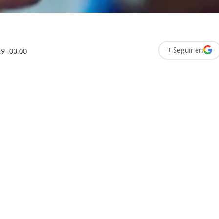
+
Seguir
en
19
03:00
abre en nueva p