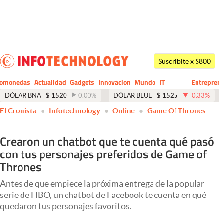
Últimas noticias
Dólar
Suscribite x $800
Members
tomonedas
Actualidad
Gadgets
Innovacion
Mundo
IT
Entrepre
CIO
Business
Economía y Política
DÓLAR BNA
$
1520
0.00
%
DÓLAR BLUE
$
1525
-0.33
%
El Cronista
Infotechnology
Online
Game Of Thrones
Finanzas y Mercados
Mercados Online
Crearon un chatbot que te cuenta qué pasó
con tus personajes preferidos de Game of
Negocios
Thrones
Columnistas
Antes de que empiece la próxima entrega de la popular
Otras secciones
serie de HBO, un chatbot de Facebook te cuenta en qué
quedaron tus personajes favoritos.
Apertura