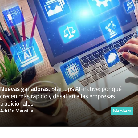
Nuevas ganadoras
.
Startups AI-native: por qué
crecen más rápido y desafían a las empresas
tradicionales
Adrián Mansilla
Members