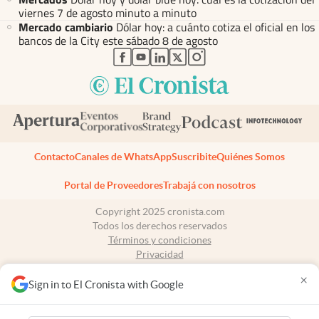
viernes 7 de agosto minuto a minuto
Mercado cambiario
Dólar hoy: a cuánto cotiza el oficial en los
bancos de la City este sábado 8 de agosto
abre en nueva pestaña
abre en nueva pestaña
abre en nueva pestaña
abre en nueva pestaña
abre en nueva pestaña
Contacto
Canales de WhatsApp
Suscribite
Quiénes Somos
Portal de Proveedores
Trabajá con nosotros
Copyright 2025 cronista.com
Todos los derechos reservados
Términos y condiciones
Privacidad
Consentimiento
×
Tel:
+54 11 7078-3270
Sign in to El Cronista with Google
cronista.com
es propiedad de El Cronista Comercial S.A Registro de