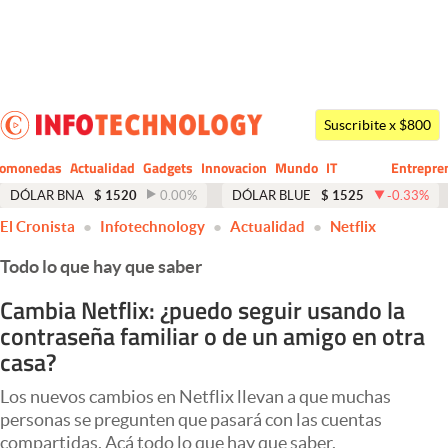
Últimas noticias
Dólar
Suscribite x $800
Members
tomonedas
Actualidad
Gadgets
Innovacion
Mundo
IT
Entrepre
CIO
Business
Economía y Política
DÓLAR BNA
$
1520
0.00
%
DÓLAR BLUE
$
1525
-0.33
%
El Cronista
Infotechnology
Actualidad
Netflix
Finanzas y Mercados
Todo lo que hay que saber
Mercados Online
Cambia Netflix: ¿puedo seguir usando la
Negocios
contraseña familiar o de un amigo en otra
Columnistas
casa?
Otras secciones
Los nuevos cambios en Netflix llevan a que muchas
personas se pregunten que pasará con las cuentas
Apertura
compartidas. Acá todo lo que hay que saber.