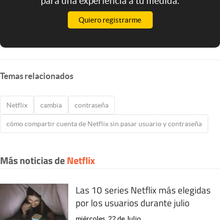
para una experiencia a tu medida.
Quiero registrarme
Temas relacionados
Netflix
cambia
contraseña
cómo compartir cuenta de Netflix sin pasar usuario y contraseña
Más noticias de
Netflix
Las 10 series Netflix más elegidas
por los usuarios durante julio
miércoles, 22 de Julio