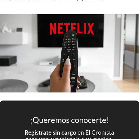
Infotechnology
Clase
Clima
Mundial 2026
Eventos Corporativos
El Cronista Studio
Mediakit
abre en nueva pestaña
Argentina
¡Queremos conocerte!
Registrate sin cargo
en El Cronista